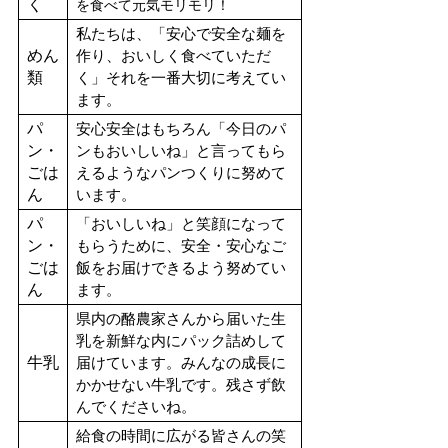
く
を食べて元気モリモリ！
私たちは、「安心で安全な麺を
めん
作り、おいしく食べていただ
類
く」それを一番大切に考えてい
ます。
パ
安心安全はもちろん「今日のパ
ン・
ンもおいしいね」と言ってもら
ごは
えるようなパンつくりに努めて
ん
います。
パ
「おいしいね」と笑顔になって
ン・
もらうために、安全・安心なご
ごは
飯をお届けできるよう努めてい
ん
ます。
県内の酪農家さんから届いた生
乳を新鮮な内にパック詰めして
牛乳
届けています。みんなの成長に
かかせない牛乳です。残さず飲
んでくださいね。
給食の時間に広がる皆さんの笑