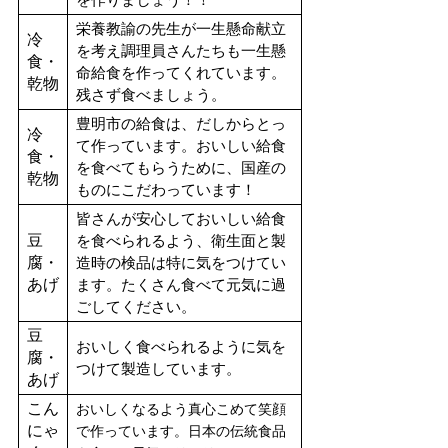
を作りましょう！！
栄養教諭の先生が一生懸命献立
冷
を考え調理員さんたちも一生懸
食・
命給食を作ってくれています。
乾物
残さず食べましょう。
豊明市の給食は、だしからとっ
冷
て作っています。おいしい給食
食・
を食べてもらうために、国産の
乾物
ものにこだわっています！
皆さんが安心しておいしい給食
豆
を食べられるよう、衛生面と製
腐・
造時の検品は特に気をつけてい
あげ
ます。たくさん食べて元気に過
ごしてください。
豆
おいしく食べられるように気を
腐・
つけて製造しています。
あげ
こん
おいしくなるよう真心こめて笑顔
にゃ
で作っています。日本の伝統食品