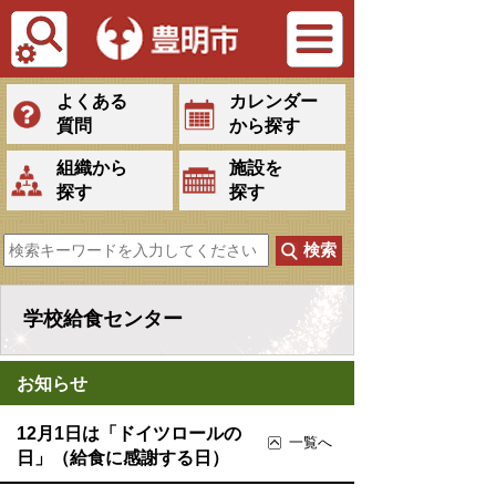
Tiếng Việt
よくある
カレンダー
質問
から探す
組織から
施設を
探す
探す
学校給食センター
お知らせ
12月1日は「ドイツロールの
一覧へ
日」（給食に感謝する日）