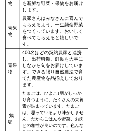
物
も新鮮な野菜・果物をお届け
します。
農家さんはみなさんに喜んで
もらえるよう、一生懸命野菜
青果
をつくっています。おいしく
物
食べてもらえると嬉しいで
す。
400
名ほどの契約農家と連携
し、出荷時期、鮮度を大事に
青果
しながら旬をお届けしていま
物
す。できる限り自然農法で育
てた農産物を品揃えしており
ます。
たまごは、ひよこ
1
羽がしっか
り育つように、たくさんの栄養
素が詰まっています。たまご
は、思っているより味がしませ
鶏
ん。だからごはんや野菜、お肉
卵
との相性が良いのです。色んな