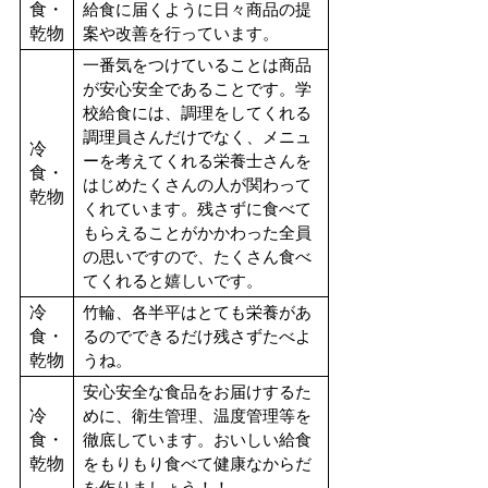
食・
給食に届くように日々商品の提
乾物
案や改善を行っています。
一番気をつけていることは商品
が安心安全であることです。学
校給食には、調理をしてくれる
調理員さんだけでなく、メニュ
冷
ーを考えてくれる栄養士さんを
食・
はじめたくさんの人が関わって
乾物
くれています。残さずに食べて
もらえることがかかわった全員
の思いですので、たくさん食べ
てくれると嬉しいです。
冷
竹輪、各半平はとても栄養があ
食・
るのでできるだけ残さずたべよ
乾物
うね。
安心安全な食品をお届けするた
冷
めに、衛生管理、温度管理等を
食・
徹底しています。おいしい給食
乾物
をもりもり食べて健康なからだ