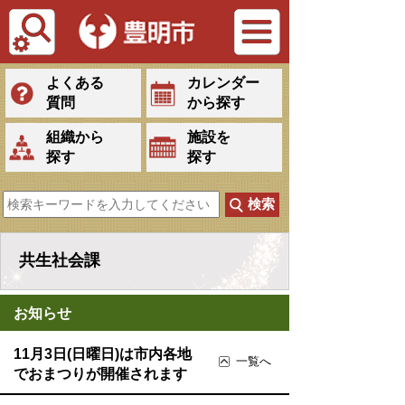
Tiếng Việt
よくある
カレンダー
質問
から探す
組織から
施設を
探す
探す
共生社会課
お知らせ
11月3日(日曜日)は市内各地
一覧へ
でおまつりが開催されます