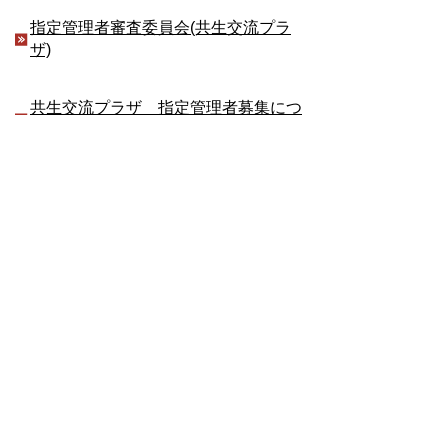
指定管理者審査委員会(共生交流プラ
ザ)
共生交流プラザ 指定管理者募集につ
いて
市民と行政の協働
多文化共生
豊明まつり
友好自治体
美化活動ボランティア