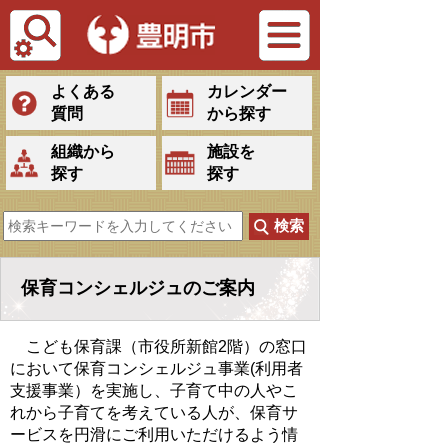
Tiếng Việt
よくある
カレンダー
質問
から探す
組織から
施設を
探す
探す
保育コンシェルジュのご案内
こども保育課（市役所新館2階）の窓口
において保育コンシェルジュ事業(利用者
支援事業）を実施し、子育て中の人やこ
れから子育てを考えている人が、保育サ
ービスを円滑にご利用いただけるよう情