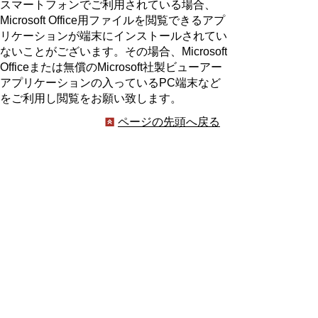
スマートフォンでご利用されている場合、
Microsoft Office用ファイルを閲覧できるアプ
リケーションが端末にインストールされてい
ないことがございます。その場合、Microsoft
Officeまたは無償のMicrosoft社製ビューアー
アプリケーションの入っているPC端末など
をご利用し閲覧をお願い致します。
ページの先頭へ戻る
プライバシーポリシー
著作権とリンクについて
サイトの使い方
サイトの考え方
ウェブアクセシビリティ方針
各課連絡先
豊明市役所
〒470-1195 愛知県豊明市新田町子持松1番地1
TEL
0562-92-1111
(代表) FAX 0562-92-1141
開庁時間：午前9時00分～午後5時00分
（最終受付：午後4時45分）