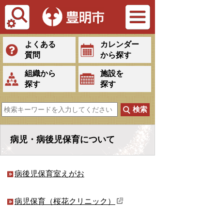
Tiếng Việt
よくある
カレンダー
質問
から探す
組織から
施設を
探す
探す
病児・病後児保育について
病後児保育室えがお
病児保育（桜花クリニック）