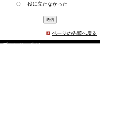
役に立たなかった
ページの先頭へ戻る
プライバシーポリシー
著作権とリンクについて
サイトの使い方
サイトの考え方
ウェブアクセシビリティ方針
各課連絡先
豊明市役所
〒470-1195 愛知県豊明市新田町子持松1番地1
TEL
0562-92-1111
(代表) FAX 0562-92-1141
開庁時間：午前9時00分～午後5時00分
（最終受付：午後4時45分）
（土曜日・日曜日・国民の祝日・年末年始は閉
庁）