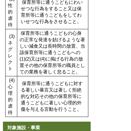
保育所等に通うこどもにわい
性
せつな行為をすること又は保
的
育所等に通うこどもをしてわ
虐
いせつな行為をさせること。
待
保育所等に通うこどもの心身
(3)
の正常な発達を妨げるような著
ネ
しい減食又は長時間の放置、当
グ
該保育所等に通うこどもへの
レ
(1)(2)又は(4)に掲げる行為の放
ク
置その他の保育所等の職員とし
ト
ての業務を著しく怠ること。
(4)
保育所等に通うこどもに対す
心
る著しい暴言又は著しく拒絶
理
的な対応その他の保育所等に
的
通うこどもに著しい心理的外
虐
傷を与える言動を行うこと。
待
対象施設・事業