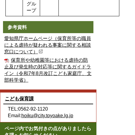
グル
ープ
参考資料
愛知県庁ホームページ（保育所等の職員
による虐待が疑われる事案に関する相談
窓口について）
保育所や幼稚園等における虐待の防
止及び発生時の対応等に関するガイドラ
イン（令和7年8月改訂こども家庭庁、文
部科学省）
こども保育課
TEL:0562-92-1120
Email:
hoiku@city.toyoake.lg.jp
ページ内でお気付きの点がありましたら