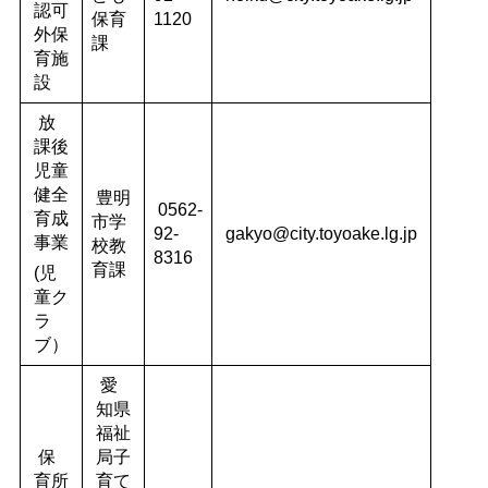
認可
保育
1120
外保
課
育施
設
放
課後
児童
健全
豊明
0562-
育成
市学
92-
gakyo@city.toyoake.lg.jp
事業
校教
8316
育課
(児
童ク
ラ
ブ）
愛
知県
福祉
保
局子
育所
育て