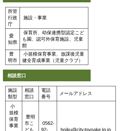
所管
行政
施設・事業
庁
保育所、幼保連携型認定こど
愛
も園、認可外保育施設、児童
知県
館
豊
小規模保育事業、放課後児童
明市
健全育成事業（児童クラブ）
相談窓口
施設
相談
電話
メールアドレス
類型
窓口
番号
小
規模
豊明
保育
市こ
0562-
事業
ども
92-
hoiku@city.toyoake.lg.jp