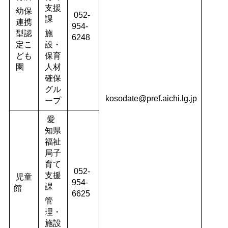
支援
幼保
052-
課
連携
954-
型認
施
6248
定こ
設・
ども
保育
園
人材
確保
グル
kosodate@pref.aichi.lg.jp
ープ
愛
知県
福祉
局子
育て
052-
支援
児童
954-
課
館
6625
管
理・
施設