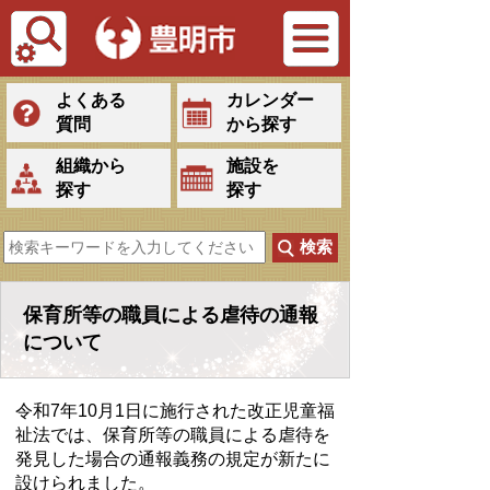
Tiếng Việt
よくある
カレンダー
質問
から探す
組織から
施設を
探す
探す
保育所等の職員による虐待の通報
について
令和7年10月1日に施行された改正児童福
祉法では、保育所等の職員による虐待を
発見した場合の通報義務の規定が新たに
設けられました。