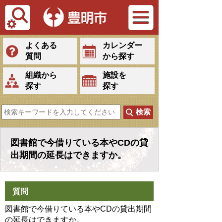
Tiếng Việt
よくある
カレンダー
質問
から探す
組織から
施設を
探す
探す
図書館で今借りている本やCDの貸
出期間の延長はできますか。
質問
図書館で今借りている本やCDの貸出期間
の延長はできますか。