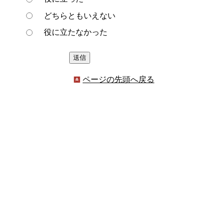
どちらともいえない
役に立たなかった
ページの先頭へ戻る
プライバシーポリシー
著作権とリンクについて
サイトの使い方
サイトの考え方
ウェブアクセシビリティ方針
各課連絡先
豊明市役所
〒470-1195 愛知県豊明市新田町子持松1番地1
TEL
0562-92-1111
(代表) FAX 0562-92-1141
開庁時間：午前9時00分～午後5時00分
（最終受付：午後4時45分）