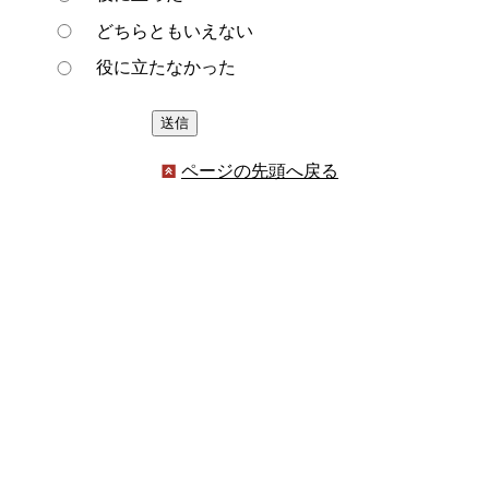
どちらともいえない
役に立たなかった
ページの先頭へ戻る
プライバシーポリシー
著作権とリンクについて
サイトの使い方
サイトの考え方
ウェブアクセシビリティ方針
各課連絡先
豊明市役所
〒470-1195 愛知県豊明市新田町子持松1番地1
TEL
0562-92-1111
(代表) FAX 0562-92-1141
開庁時間：午前9時00分～午後5時00分
（最終受付：午後4時45分）
（土曜日・日曜日・国民の祝日・年末年始は閉