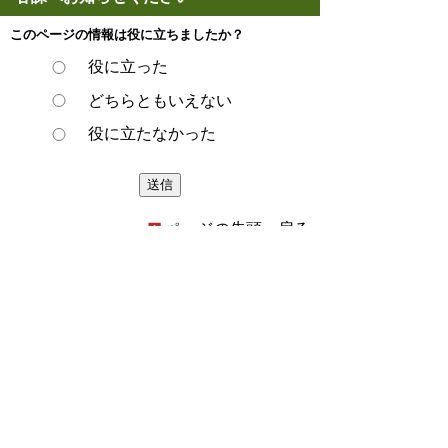
このページの情報は役に立ちましたか？
役に立った
どちらともいえない
役に立たなかった
ページの先頭へ戻る
プライバシーポリシー
著作権とリンクについて
サイトの使い方
サイトの考え方
ウェブアクセシビリティ方針
各課連絡先
豊明市役所
〒470-1195 愛知県豊明市新田町子持松1番地1
TEL
0562-92-1111
(代表) FAX 0562-92-1141