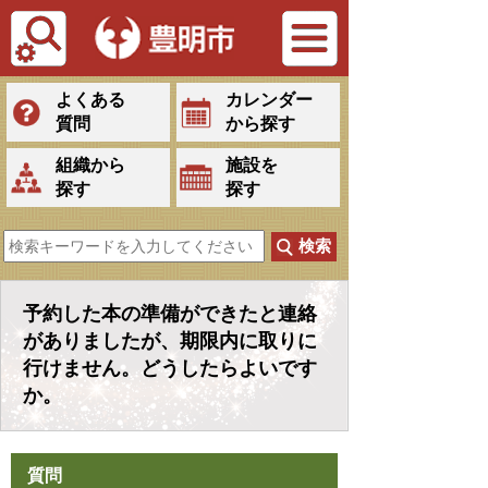
Tiếng Việt
よくある
カレンダー
質問
から探す
組織から
施設を
探す
探す
予約した本の準備ができたと連絡
がありましたが、期限内に取りに
行けません。どうしたらよいです
か。
質問