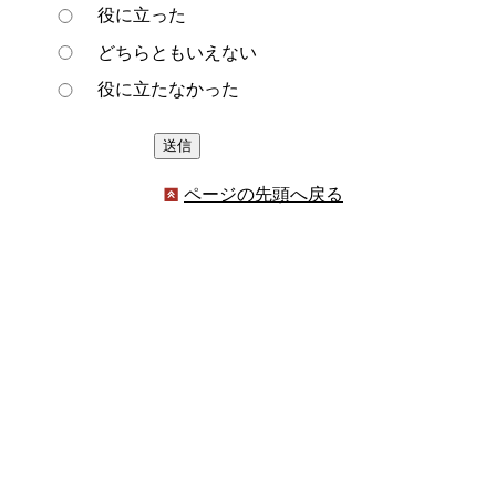
役に立った
どちらともいえない
役に立たなかった
ページの先頭へ戻る
プライバシーポリシー
著作権とリンクについて
サイトの使い方
サイトの考え方
ウェブアクセシビリティ方針
各課連絡先
豊明市役所
〒470-1195 愛知県豊明市新田町子持松1番地1
TEL
0562-92-1111
(代表) FAX 0562-92-1141
開庁時間：午前9時00分～午後5時00分
（最終受付：午後4時45分）