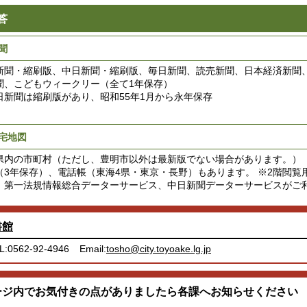
答
聞
新聞・縮刷版、中日新聞・縮刷版、毎日新聞、読売新聞、日本経済新聞
聞、こどもウィークリー（全て1年保存）
日新聞は縮刷版があり、昭和55年1月から永年保存
宅地図
県内の市町村（ただし、豊明市以外は最新版でない場合があります。）
（3年保存）、電話帳（東海4県・東京・長野）もあります。
※2階閲覧
、第一法規情報総合データーサービス、中日新聞データーサービスがご
書館
L:0562-92-4946
Email:
tosho@city.toyoake.lg.jp
ージ内でお気付きの点がありましたら各課へお知らせください