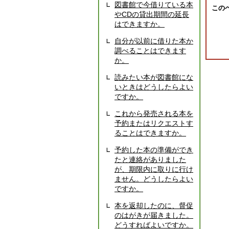
図書館で今借りている本
この
やCDの貸出期間の延長
はできますか。
自分が以前に借りた本か
調べることはできます
か。
読みたい本が図書館にな
いときはどうしたらよい
ですか。
これから発売される本を
予約またはリクエストす
ることはできますか。
予約した本の準備ができ
たと連絡がありました
が、期限内に取りに行け
ません。どうしたらよい
ですか。
本を返却したのに、督促
のはがきが届きました。
どうすればよいですか。