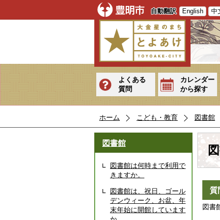
自動翻訳
English
中
よくある
カレンダー
質問
から探す
ホーム
こども・教育
図書館
図書館
図
図書館は何時まで利用で
きますか。
質
図書館は、祝日、ゴール
デンウィーク、お盆、年
図書
末年始に開館しています
か。