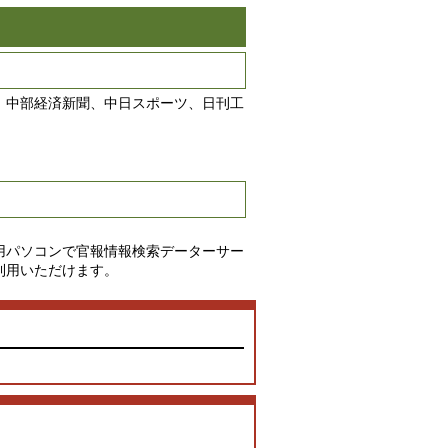
、中部経
済新聞、中日スポーツ、日刊工
用パソコンで官報情報検索データーサー
利用いただけます。