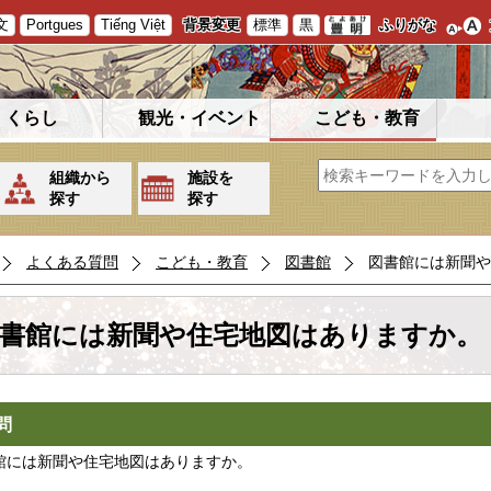
文
Portgues
Tiếng Việt
背景変更
標準
黒
ふりがな
くらし
観光・イベント
こども・教育
組織から
施設を
探す
探す
よくある質問
こども・教育
図書館
図書館には新聞や
書館には新聞や住宅地図はありますか。
問
館には新聞や住宅地図はありますか。