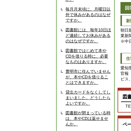
回
毎月月末頃に、月曜日以
外で休みがあるのはなぜ
ですか。
新
図書館には、毎年10日ほ
朝日
ど連続してお休みがある
業新
のはなぜですか。
※中
図書館ではじめて本や
CDを借りる時に、必要
住
なものはありますか。
愛知
豊明市に住んでいません
官報
が、本やCDを借りるこ
ビス
とはできますか。
貸出カードをなくしてし
図
まいました。どうしたら
よいですか。
TE
図書館が閉まっている時
は、本やCDは返せませ
んか。
ペ