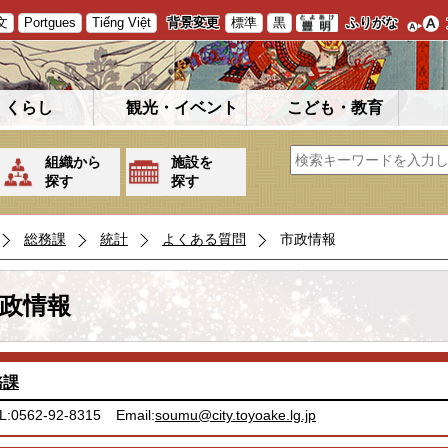
文
Portgues
Tiếng Việt
背景変更
標準
黒
ふりがな
くらし
観光・イベント
こども・教育
組織から
施設を
探す
探す
総務課
統計
よくある質問
市政情報
政情報
務課
L:0562-92-8315
Email:
soumu@city.toyoake.lg.jp