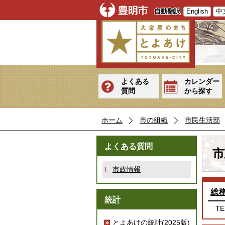
自動翻訳
English
中
よくある
カレンダー
質問
から探す
ホーム
市の組織
市民生活部
よくある質問
市
市政情報
総
統計
TE
とよあけの統計(2025版)