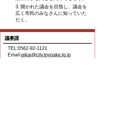
3. 開かれた議会を目指し、議会を
広く市民のみなさんに知っていた
だく。
議事課
TEL:0562-92-1121
Email:
gikai@city.toyoake.lg.jp
プライバシーポリシー
著作権とリンクについて
サイトの使い方
サイトの考え方
ウェブアクセシビリティ方針
各課連絡先
豊明市役所
〒470-1195 愛知県豊明市新田町子持松1番地1
TEL
0562-92-1111
(代表) FAX 0562-92-1141
開庁時間：午前9時00分～午後5時00分