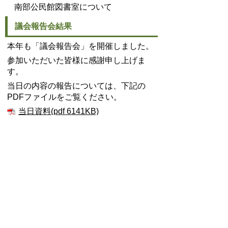
南部公民館図書室について
議会報告会結果
本年も「議会報告会」を開催しました。
参加いただいた皆様に感謝申し上げま
す。
当日の内容の報告については、下記の
PDFファイルをご覧ください。
当日資料(pdf 6141KB)
議会報告会2023開催報告(pdf
4963KB)
議事課
TEL:0562-92-1121
Email:
gikai@city.toyoake.lg.jp
プライバシーポリシー