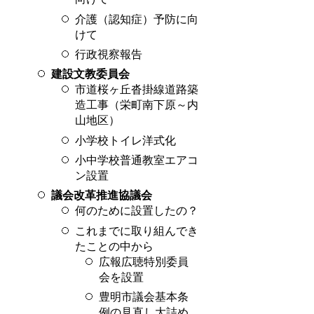
介護（認知症）予防に向
けて
行政視察報告
建設文教委員会
市道桜ヶ丘沓掛線道路築
造工事（栄町南下原～内
山地区）
小学校トイレ洋式化
小中学校普通教室エアコ
ン設置
議会改革推進協議会
何のために設置したの？
これまでに取り組んでき
たことの中から
広報広聴特別委員
会を設置
豊明市議会基本条
例の見直し大詰め