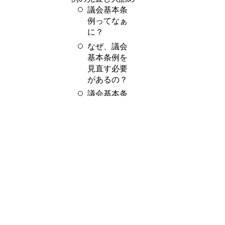
議会基本条
例ってなぁ
に？
なぜ、議会
基本条例を
見直す必要
があるの？
議会基本条
例の中身
は？
第2部 午前10時55分～11時40分
委員会ごとに3部屋（研修室1、研
修室2、多目的ホール）に分かれ
てご意見を伺います。
※ 第2部は関心のある好きなお
部屋へお入りください。