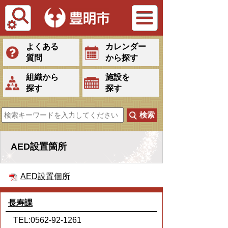
Tiếng Việt
よくある
カレンダー
質問
から探す
組織から
施設を
探す
探す
AED設置箇所
AED設置個所
長寿課
TEL:0562-92-1261