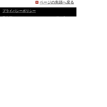
ページの先頭へ戻る
プライバシーポリシー
著作権とリンクについて
サイトの使い方
サイトの考え方
ウェブアクセシビリティ方針
各課連絡先
豊明市役所
〒470-1195 愛知県豊明市新田町子持松1番地1
TEL
0562-92-1111
(代表) FAX 0562-92-1141
開庁時間：午前9時00分～午後5時00分
（最終受付：午後4時45分）
（土曜日・日曜日・国民の祝日・年末年始は閉
庁）
受付時間は業務によって異なります
ので、ご確認ください。
copyright(c)2017 Toyoake City all rights
reserved