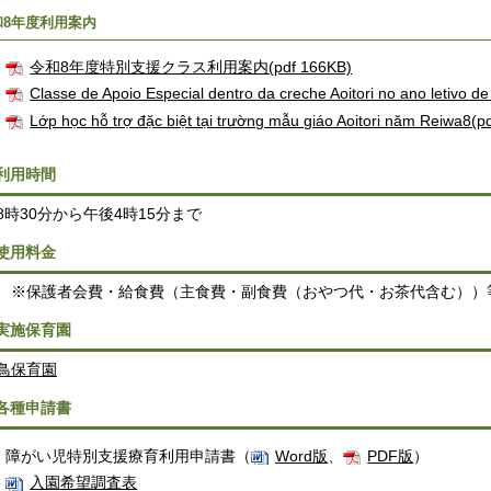
和8年度利用案内
令和8年度特別支援クラス利用案内(pdf 166KB)
Classe de Apoio Especial dentro da creche Aoitori no ano letivo 
Lớp học hỗ trợ đặc biệt tại trường mẫu giáo Aoitori năm Reiwa8
.利用時間
8時30分から午後4時15分まで
.使用料金
 ※保護者会費・給食費（主食費・副食費（おやつ代・お茶代含む））
.実施保育園
鳥保育園
.各種申請書
障がい児特別支援療育利用申請書（
Word版
、
PDF版
）
入園希望調査表