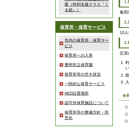
1
業（特別支援クラス『く
ま組』）
集団
2
保育所・保育サービス
10
市内の保育所・保育サー
3
ビス
定員
保育所への入所
豊明市立保育園
保育所等の空き状況
一時的な保育サービス
AED設置場所
令
認可外保育施設について
保育所等の整備方針・民
営化