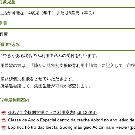
.対象児童
生活が可能な、4歳児（年中）または5歳児（年長）
.定員
人程度
.利用申込み
に空きがある場合のみ利用申込みの受付を行います。
利用希望の方は、「障がい児特別支援療育利用申請書」に記入して、市
い。
面接及び個別相談をさせていただきます。
入所処遇会議にて、集団生活が可能か審査します。
和7年度利用案内
令和7年度特別支援クラス利用案内(pdf 122KB)
Classe de Apoio Especial dentro da creche Aoitori no ano letivo 
Lớp học hỗ trợ đặc biệt tại trường mẫu giáo Aoitori năm Reiwa7