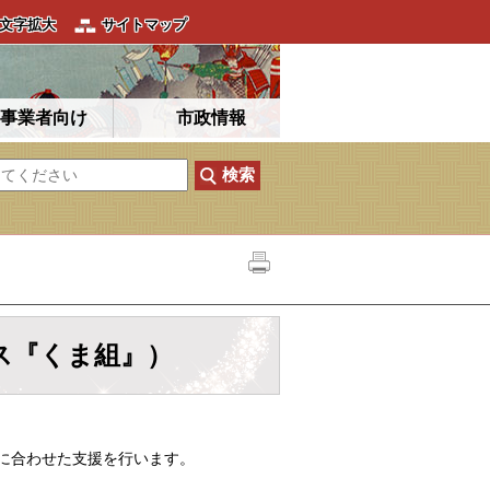
文字拡大
サイトマップ
事業者向け
市政情報
ス『くま組』）
に合わせた支援を行います。