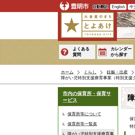
自動翻訳
English
中
よくある
カレンダー
質問
から探す
ホーム
くらし
妊娠・出産
障がい児特別支援療育事業（特別支援
市内の保育所・保育サ
障
ービス
保育所等について
保育
保育所等一覧表
特別
障がい児特別支援療育事