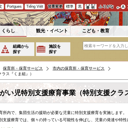
文
Portgues
Tiếng Việt
背景変更
標準
黒
ふりがな
くらし
観光・イベント
こども・教育
組織から
施設を
探す
探す
保育所・保育サービス
市内の保育所・保育サービス
クラス『くま組』）
がい児特別支援療育事業（特別支援クラ
所内で、集団生活の援助が必要な児童に特別支援療育を実施します。
支援療育では、個々の持っている可能性を伸ばし、児童の発達や特性