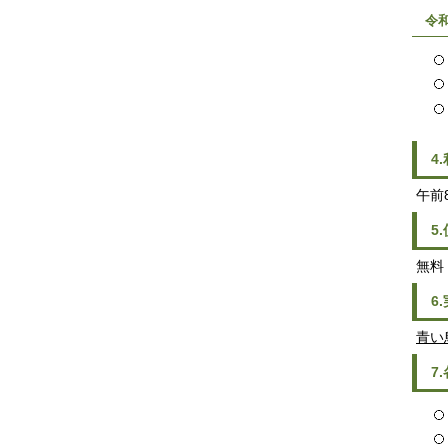
令
4
午前
5
無料
6
青い
7