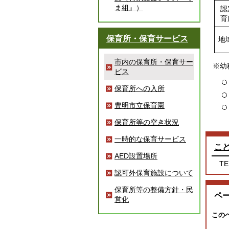
ま組』）
認
育
保育所・保育サービス
地
市内の保育所・保育サー
※幼
ビス
保育所への入所
豊明市立保育園
保育所等の空き状況
一時的な保育サービス
こ
AED設置場所
TE
認可外保育施設について
保育所等の整備方針・民
ペ
営化
この