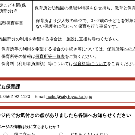
定こども園(保
保育所と幼稚園の機能や特徴を併せ持ち、教育と保
所部分)※
保育所より少人数の単位で、0～2歳の子どもを対象
域型保育事業
ない保護者に代わって保育を行う事業です。
稚園部分の利用を希望する場合は、施設に直接お尋ねください。
保育所等の利用を希望する場合の手続き等については、
保育所等への
保育所等の情報は
保育所等一覧表
をご覧ください。
保育料（利用者負担額）等については
保育料等について
をご覧くださ
ども保育課
L:0562-92-1120
Email:
hoiku@city.toyoake.lg.jp
ージ内でお気付きの点がありましたら各課へお知らせください
ページの情報は役に立ちましたか？
役に立った
どちらともいえない