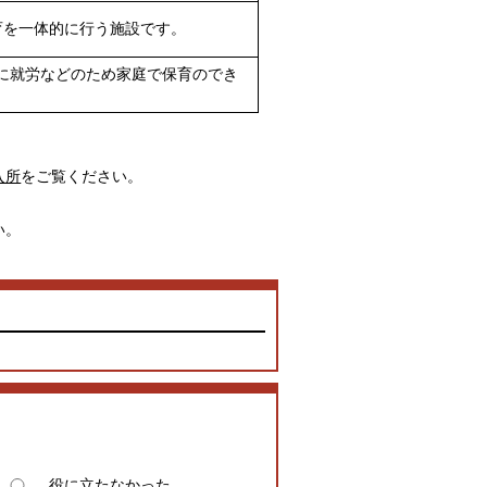
育を一体的に行う施設です。
に就労などのため家庭で保育のでき
入所
をご覧ください。
い。
役に立たなかった