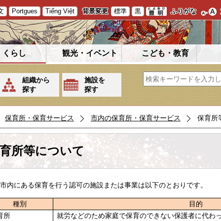
文
Portgues
Tiếng Việt
背景変更
標準
黒
ふりがな
くらし
観光・イベント
こども・教育
組織から
施設を
探す
探す
保育所・保育サービス
市内の保育所・保育サービス
保育所
育所等について
市内にある保育を行う認可の施設または事業は以下のとおりです。
種別
目的
育所
就労などのため家庭で保育のできない保護者に代わ