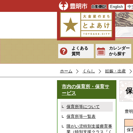
自動翻訳
English
中
よくある
カレンダー
質問
から探す
ホーム
くらし
妊娠・出産
市内の保育所・保育サ
保
ービス
保育所等について
豊明
保育所等一覧表
障がい児特別支援療育事
保
業（特別支援クラス『く