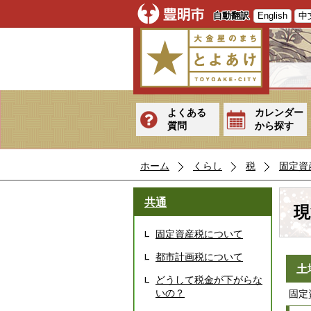
自動翻訳
English
中
よくある
カレンダー
質問
から探す
ホーム
くらし
税
固定資
共通
現
固定資産税について
都市計画税について
土
どうして税金が下がらな
いの？
固定