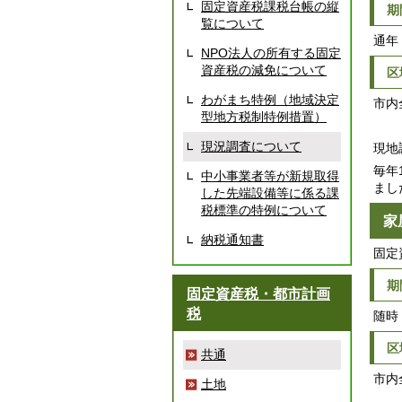
固定資産税課税台帳の縦
期
覧について
通年
NPO法人の所有する固定
資産税の減免について
区
わがまち特例（地域決定
市内
型地方税制特例措置）
現況調査について
現地
毎年
中小事業者等が新規取得
まし
した先端設備等に係る課
税標準の特例について
家
納税通知書
固定
期
固定資産税・都市計画
税
随時
区
共通
市内
土地