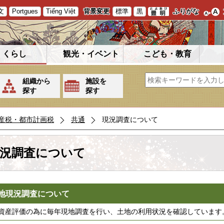
文
Portgues
Tiếng Việt
背景変更
標準
黒
ふりがな
くらし
観光・イベント
こども・教育
組織から
施設を
探す
探す
産税・都市計画税
共通
現況調査について
況調査について
地現況調査について
資産評価の為に毎年現地調査を行い、土地の利用状況を確認しています