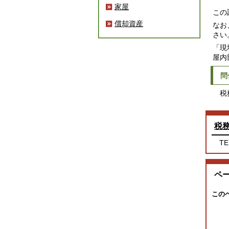
家屋
この
償却資産
なお
さい
「現
屋内
問
税務
税
TE
ペ
この