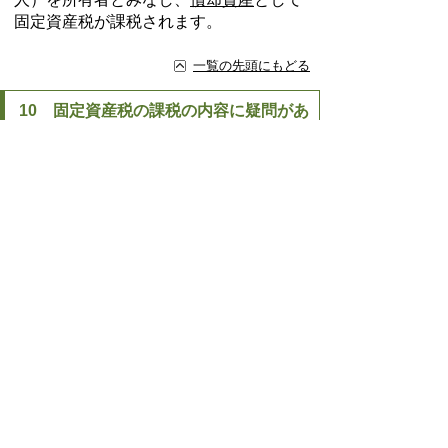
固定資産税が課税されます。
一覧の先頭にもどる
10 固定資産税の課税の内容に疑問があ
るのですが？
Q
固定資産税の納税通知を受け取りました
が、課税明細書の内容に疑問がありま
す。どうしたらいいでしょう？
A
納税通知書の内容については、税務課資
産税係までおたずねください。
なお、納税通知書の内容に不服がある場
合には、納税通知書を受け取った日の翌
日から3月以内に、豊明市長に対して不
服の申し立てをすることができます。
ただし、「価格」についての不服は、納