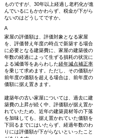
ものですが、30年以上経過し老朽化が進
んでいるにもかかわらず、税金が下がら
ないのはどうしてですか。
A
家屋の評価額は、評価対象となる家屋
を、評価替え年度の時点で新築する場合
に必要となる建築費に、家屋の建築後の
年数の経過によって生ずる損耗の状況に
よる減価等をあらわした
経年減点補正率
を乗じて求めます。ただし、その価額が
前年度の価額を超える場合は、前年度の
価額に据え置きます。
建築年の古い家屋については、過去に建
築費の上昇が続く中、評価額が据え置か
れていたため、近年の建築資材等の下落
を加味しても、据え置かれていた価額を
下回るまでにはいたらず、経過年数のわ
りには評価額が下がらないといったこと