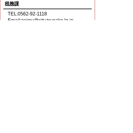
税務課
TEL:0562-92-1118
Email:
zeimu@city.toyoake.lg.jp
ページ内でお気付きの点がありましたら
各課へお知らせください
このページの情報は役に立ちましたか？
役に立った
どちらともいえない
役に立たなかった
ページの先頭へ戻る
プライバシーポリシー
著作権とリンクについて
サイトの使い方