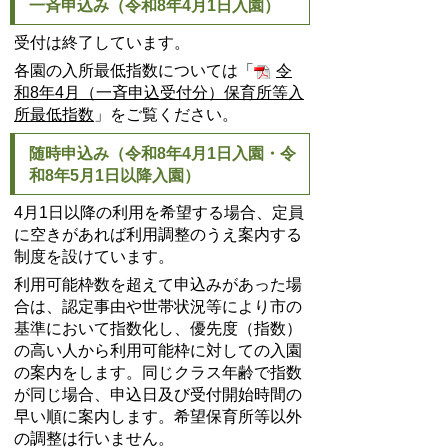
一斉申込み（令和8年4月1日入園）
受付は終了しています。
各園の入所最低指数については「
令
和8年4月（一斉申込受付分）保育所等入
所最低指数
」をご覧ください。
随時申込み（令和8年4月1日入園・令
和8年5月1日以降入園）
4月1日以降の利用を希望する場合、定員
に空きがあれば利用調整のうえ案内する
制度を設けています。
利用可能枠数を超えて申込みがあった場
合は、認定事由や世帯状況等により市の
基準において指数化し、優先度（指数）
の高い人から利用可能枠に対しての入園
の案内をします。同じクラス年齢で指数
が同じ場合、申込日及び受付開始時間の
早い順に案内します。希望保育所等以外
の調整は行いません。