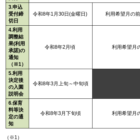
3.申込
受付締
令和8年1月30日(金曜日)
利用希望月の前
切日
4.利用
調整結
果(利用
令和8年2月頃
利用希望月
承諾)の
通知
（※1）
5.利用
決定後
令和8年3月上旬～中旬頃
の入園
説明会
6.保育
料等決
令和8年3月下旬頃
利用希望月
定の通
知
（※1）