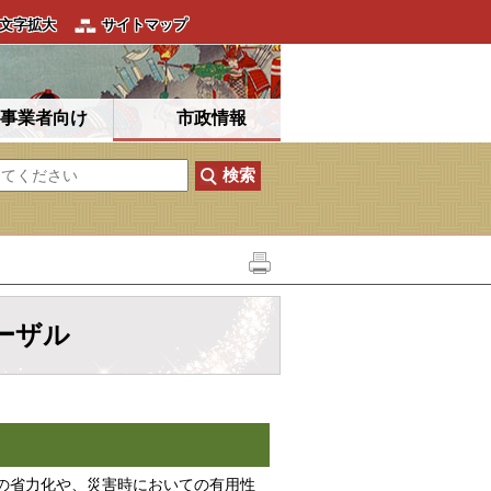
文字拡大
サイトマップ
事業者向け
市政情報
ーザル
の省力化や、災害時においての有用性