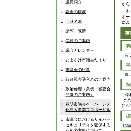
議員紹介
から
本公
議会の構成
ポー
会派名簿
によ
請願・陳情
事
傍聴のご案内
事
議会カレンダー
豊明
とよあけ市議会だより
事
市議会の行事
「豊
行政視察受入れのご案内
契
政治倫理（条例・審査会
開催のご案内）
令和
ただ
豊明市議会ペーパーレス
にシ
化導入事業プロポーザル
提
市議会におけるサイバー
セキュリティを確保する
総額
ための方針について