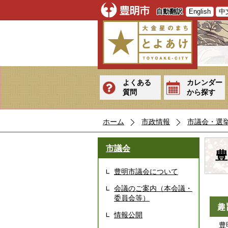
自動翻訳
English
中
よくある
カレンダー
質問
から探す
ホーム
市政情報
市議会・選
市議会
豊
豊明市議会について
会議のご案内（本会議・
委員会等）
趣
情報公開
豊明