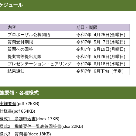
ケジュール
.
内容
期日・期限
プロポーザル公募開始
令和7年 4月25日(金曜日)
質問受付期限
令和7年 5月 7日(水曜日)
質問への回答
令和7年 5月19日(月曜日)
提案書等提出期限
令和7年 5月26日(月曜日)
プレゼンテーション・ヒアリング
令和7年 6月18日(水曜日)
結果通知
令和7年 6月下旬（予定）
施要領・各種様式
実施要領
(pdf 725KB)
仕様書
(pdf 654KB)
様式1 参加申込書
(docx 17KB)
様式2 機能要件一覧表兼回答書
(xlsx 22KB)
様式3 質問書
(docx 18KB)