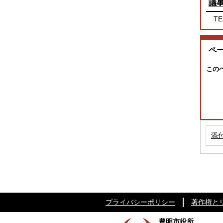
議
TE
ペ
この
添
プライバシーポリシー
著作権と
豊明市役所