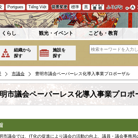
文
Portgues
Tiếng Việt
背景変更
標準
黒
ふりがな
くらし
観光・イベント
こども・教育
組織から
施設を
探す
探す
挙
市議会
豊明市議会ペーパーレス化導入事業プロポーザル
明市議会ペーパーレス化導入事業プロポ
旨
市議会では、IT化の促進により議会の活動の向上、議員・議会事務局