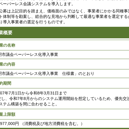
ペーパーレス会議システムを導入します。
募は上記目的を踏まえ、価格面のみではなく、事業者にかかる同種事
ト体制等を勘案し、総合的な見地から判断して最適な事業者を選定する
り導入事業者の選定を行うものです。
業概要
業の名称
市議会ペーパーレス化導入事業
業の内容
明市議会ペーパーレス化導入事業 仕様書」のとおり
約期間
7年7月1日から令和8年3月31日まで
し、令和7年8月からのシステム運用開始を想定しているため、優先交
ステム構築を間に合わせること。
案上限額
977,000円 （消費税及び地方消費税を含む。）