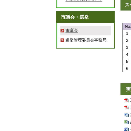
ス
市議会・選挙
No
市議会
1
選挙管理委員会事務局
2
3
4
5
6
実