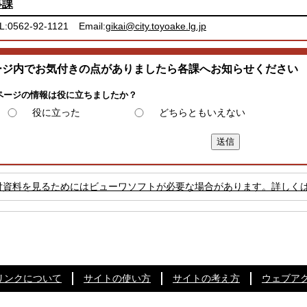
事課
L:0562-92-1121
Email:
gikai@city.toyoake.lg.jp
ージ内でお気付きの点がありましたら各課へお知らせください
ページの情報は役に立ちましたか？
役に立った
どちらともいえない
付資料を見るためにはビューワソフトが必要な場合があります。詳しく
リンクについて
サイトの使い方
サイトの考え方
ウェブア