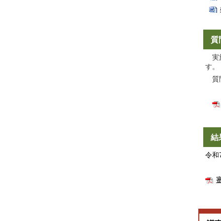
質
実施
す。
質問
結
令和