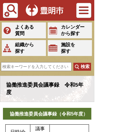
Tiếng Việt
よくある
カレンダー
質問
から探す
組織から
施設を
探す
探す
協働推進委員会議事録 令和5年
度
協働推進委員会議事録（令和5年度）
議事
日時/会