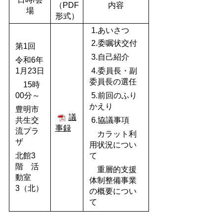
（PDF
内容
場
形式）
1.あいさつ
2.委嘱状交付
第1回
3.自己紹介
令和6年
1月23日
4.委員長・副
委員長の選任
15時
00分～
5.前回のふり
かえり
豊明市
議
共生交
6.協議事項
事録
流プラ
カラット利
ザ
用状況につい
北館3
て
階 活
重層的支援
動室
体制整備事業
3（北）
の概要につい
て