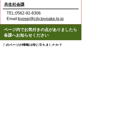
共生社会課
TEL:0562-92-8306
Email:
kyosei@city.toyoake.lg.jp
ページ内でお気付きの点がありましたら
各課へお知らせください
このページの情報は役に立ちましたか？
役に立った
どちらともいえない
役に立たなかった
スマートフォンでご利用されている場合、
Microsoft Office用ファイルを閲覧できるアプ
リケーションが端末にインストールされてい
ないことがございます。その場合、Microsoft
Officeまたは無償のMicrosoft社製ビューアー