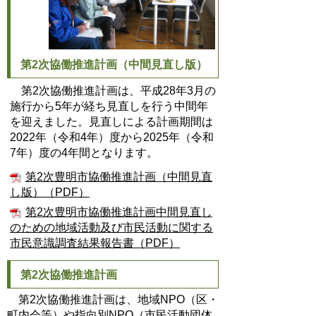
第2次協働推進計画（中間見直し版）
第2次協働推進計画は、平成28年3月の
施行から5年が経ち見直しを行う中間年
を迎えました。見直しによる計画期間は
2022年（令和4年）度から2025年（令和
7年）度の4年間となります。
第2次豊明市協働推進計画（中間見直
し版）（PDF）
第2次豊明市協働推進計画中間見直し
のための地域活動及び市民活動に関する
市民意識調査結果報告書（PDF）
第2次協働推進計画
第2次協働推進計画は、地域NPO（区・
町内会等）や指向別NPO（市民活動団体