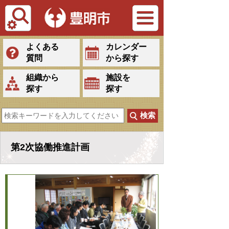
Tiếng Việt
よくある
カレンダー
質問
から探す
組織から
施設を
探す
探す
第2次協働推進計画