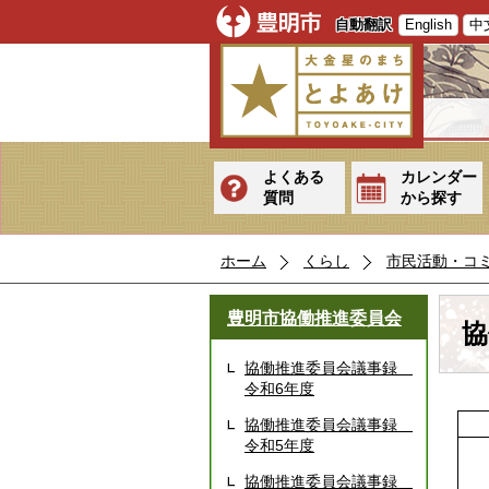
自動翻訳
English
中
よくある
カレンダー
質問
から探す
ホーム
くらし
市民活動・コ
豊明市協働推進委員会
協
協働推進委員会議事録
令和6年度
協働推進委員会議事録
令和5年度
協働推進委員会議事録