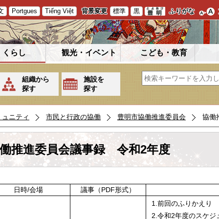
文
Portgues
Tiếng Việt
背景変更
標準
黒
ふりがな
くらし
観光・イベント
こども・教育
組織から
施設を
探す
探す
ミュニティ
市民と行政の協働
豊明市協働推進委員会
協働
働推進委員会議事録 令和2年度
日時/会場
議事（PDF形式）
1.前回のふりかえり
2.令和2年度のスケ