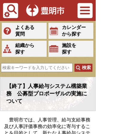
Tiếng Việt
よくある
カレンダー
質問
から探す
組織から
施設を
探す
探す
【終了】人事給与システム構築業
務 公募型プロポーザルの実施に
ついて
豊明市では、人事管理、給与支給事務
及び人事評価事務の効率化に寄与するこ
とを目的として、新たな人事給与システ