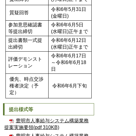
令和6年5月31日
質疑回答
(金曜日)
参加意思確認書
令和6年6月5日
等提出締切
(水曜日)正午まで
提出書類一式提
令和6年6月12日
出締切
(水曜日)正午まで
令和6年6月17日
評価デモンスト
～令和6年6月18
レーション
日
優先、時点交渉
権者決定（予
令和6年6月下旬
定）
提出様式等
豊明市人事給与システム構築業務
提案実施要領(pdf 310KB)
豊明市人事給与システム構築業務