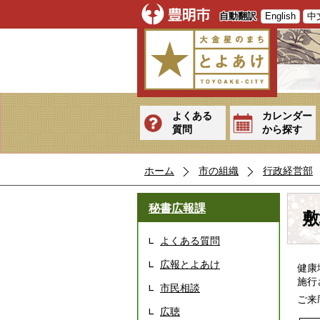
自動翻訳
English
中
よくある
カレンダー
質問
から探す
ホーム
市の組織
行政経営部
秘書広報課
敷
よくある質問
広報とよあけ
健康
施行
市民相談
ご来
広聴