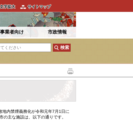
文字拡大
サイトマップ
事業者向け
市政情報
敷地内禁煙義務化が令和元年7月1日に
る市の主な施設は、以下の通りです。