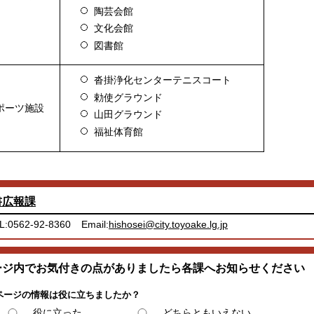
陶芸会館
文化会館
図書館
沓掛浄化センターテニスコート
勅使グラウンド
ポーツ施設
山田グラウンド
福祉体育館
書広報課
L:0562-92-8360
Email:
hishosei@city.toyoake.lg.jp
ージ内でお気付きの点がありましたら各課へお知らせください
ページの情報は役に立ちましたか？
役に立った
どちらともいえない