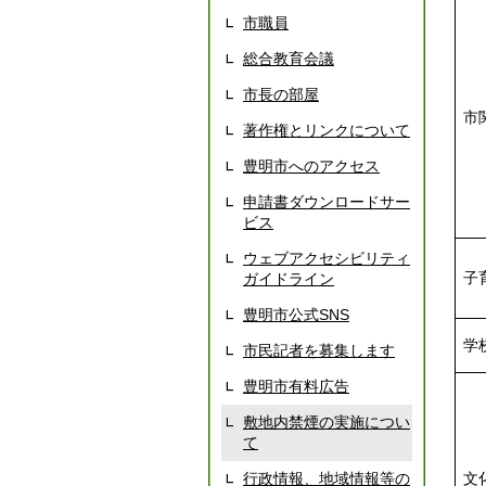
市職員
総合教育会議
市長の部屋
市
著作権とリンクについて
豊明市へのアクセス
申請書ダウンロードサー
ビス
ウェブアクセシビリティ
子
ガイドライン
豊明市公式SNS
学
市民記者を募集します
豊明市有料広告
敷地内禁煙の実施につい
て
行政情報、地域情報等の
文