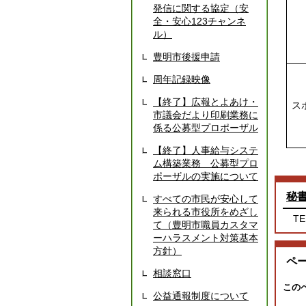
発信に関する協定（安
全・安心123チャンネ
ル）
豊明市後援申請
周年記録映像
【終了】広報とよあけ・
ス
市議会だより印刷業務に
係る公募型プロポーザル
【終了】人事給与システ
ム構築業務 公募型プロ
ポーザルの実施について
秘
すべての市民が安心して
来られる市役所をめざし
TE
て（豊明市職員カスタマ
ーハラスメント対策基本
方針）
ペ
相談窓口
この
公益通報制度について