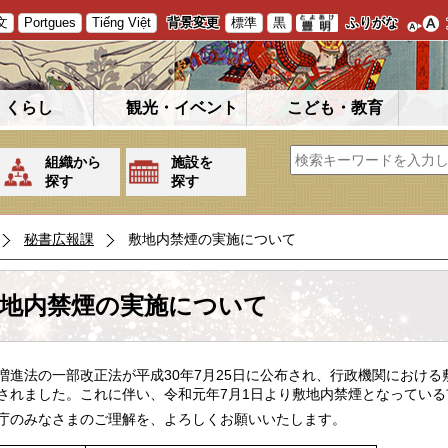
文
Portgues
Tiếng Việt
背景変更
標準
黒
ふりがな
くらし
観光・イベント
こども・教育
組織から
施設を
探す
探す
秘書広報課
敷地内禁煙の実施について
地内禁煙の実施について
増進法の一部改正法が平成30年7月25日に公布され、行政機関における
されました。これに伴い、令和元年7月1日より敷地内禁煙となってい
庁のみなさまのご理解を、よろしくお願いいたします。