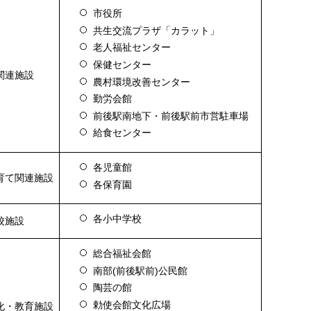
市役所
共生交流プラザ「カラット」
老人福祉センター
保健センター
関連施設
農村環境改善センター
勤労会館
前後駅南地下・前後駅前市営駐車場
給食センター
各児童館
育て関連施設
各保育園
各小中学校
校施設
総合福祉会館
南部(前後駅前)公民館
陶芸の館
勅使会館文化広場
化・教育施設