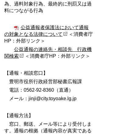
為、過料対象行為、最終的に刑罰又は過
料につながる行為
公益通報者保護法において通報
の対象となる法律について
＜消費者庁
HP：外部リンク＞
公益通報の連絡先・相談先 行政機
関検索
＜消費者庁HP：外部リンク＞
【通報・相談窓口】
豊明市役所行政経営部秘書広報課
電話：0562-92-8360（直通）
メール：jinji@city.toyoake.lg.jp
【通報方法】
窓口、郵送、メール等により受付しま
す。通報の根拠（通報内容が真実である