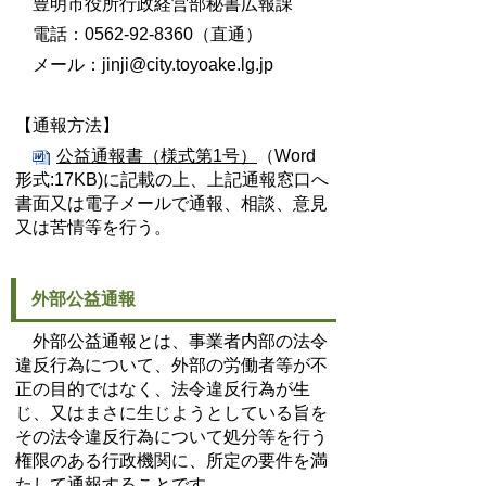
豊明市役所行政経営部秘書広報課
電話：0562-92-8360（直通）
メール：jinji@city.toyoake.lg.jp
【通報方法】
公益通報書（様式第1号）
（Word
形式:17KB)に記載の上、上記通報窓口へ
書面又は電子メールで通報、相談、意見
又は苦情等を行う。
外部公益通報
外部公益通報とは、事業者内部の法令
違反行為について、外部の労働者等が不
正の目的ではなく、法令違反行為が生
じ、又はまさに生じようとしている旨を
その法令違反行為について処分等を行う
権限のある行政機関に、所定の要件を満
たして通報することです。