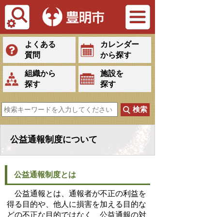
Tiếng Việt
よくある
カレンダー
質問
から探す
組織から
施設を
探す
探す
公益通報制度について
公益通報制度とは
公益通報とは、通報者が不正の利益を
得る目的や、他人に損害を加える目的な
どの不正な目的ではなく、公益通報の対