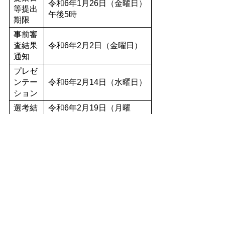
令和6年1月26日（金曜日）
等提出
午後5時
期限
事前審
査結果
令和6年2月2日（金曜日）
通知
プレゼ
ンテー
令和6年2月14日（水曜日）
ション
選考結
令和6年2月19日（月曜
果通知
日）
事前協
議
契約締
令和6年3月1日（金曜日）
結
質問書に対する回答
令和6年1月11日午後5時までに受け付け