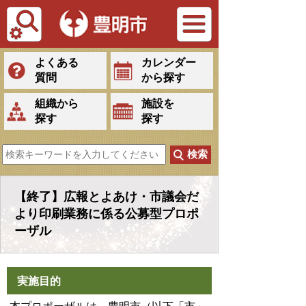
Tiếng Việt
よくある
カレンダー
質問
から探す
組織から
施設を
探す
探す
【終了】広報とよあけ・市議会だ
より印刷業務に係る公募型プロポ
ーザル
実施目的