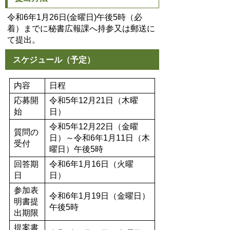
令和6年1月26日(金曜日)午後5時（必
着）までに秘書広報課へ持参又は郵送に
て提出。
スケジュール（予定）
内容
日程
応募開
令和5年12月21日（木曜
始
日）
令和5年12月22日（金曜
質問の
日）～令和6年1月11日（木
受付
曜日）午後5時
回答期
令和6年1月16日（火曜
日
日）
参加表
令和6年1月19日（金曜日）
明書提
午後5時
出期限
提案書