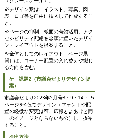
（グレースケール）。
※デザイン案は、イラスト、写真、図
表、ロゴ等を自由に挿入して作成するこ
と。
※ページの抑制、紙面の有効活用、アク
セシビリティ配慮を念頭に置いたデザイ
ン・レイアウトを提案すること。
※全体としてのレイアウト（ページ展
開）は、コーナー配置の入れ替えや綴じ
る方向も含む。
ケ 課題2（市議会だよりデザイン提
案）
市議会だより2023年2月号8・9・14・15
ページを4色でデザイン（フォントや配
置の軽微な変更は可、広報とよあけと同
一のイメージとならないもの）し、提案
すること。
提出方法