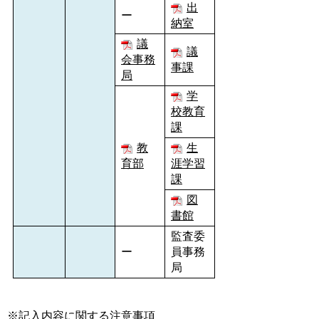
出
ー
納室
議
議
会事務
事課
局
学
校教育
課
教
生
育部
涯学習
課
図
書館
監査委
ー
員事務
局
※記入内容に関する注意事項