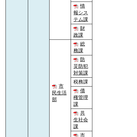
情
報シス
テム課
財
政課
総
務課
防
災防犯
対策課
税務課
市
債
民生活
権管理
部
課
共
生社会
課
市