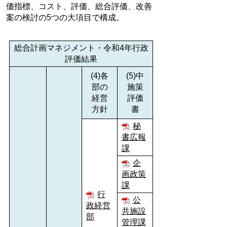
価指標、コスト、評価、総合評価、改善
案の検討の5つの大項目で構成。
総合計画マネジメント・令和4年行政
評価結果
(4)各
(5)中
部の
施策
経営
評価
方針
書
秘
書広報
課
企
画政策
課
行
公
政経営
共施設
部
管理課