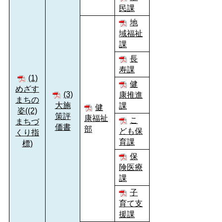
民課
地
域福祉
課
長
寿課
(1)
健
めざす
(3)
康推進
まちの
大施
課
健
姿((2)
策評
康福祉
こ
まちづ
価書
部
ども保
くり指
育課
標)
保
険医療
課
子
育て支
援課