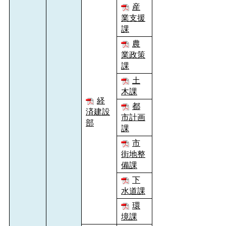
産
業支援
課
農
業政策
課
土
木課
経
都
済建設
市計画
部
課
市
街地整
備課
下
水道課
環
境課