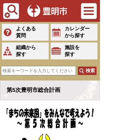
Tiếng Việt
よくある
カレンダー
質問
から探す
組織から
施設を
探す
探す
第5次豊明市総合計画