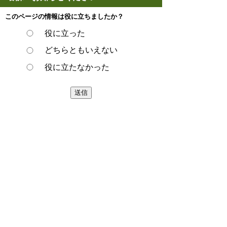
このページの情報は役に立ちましたか？
役に立った
どちらともいえない
役に立たなかった
スマートフォンでご利用されている場合、
Microsoft Office用ファイルを閲覧できるアプ
リケーションが端末にインストールされてい
ないことがございます。その場合、Microsoft
Officeまたは無償のMicrosoft社製ビューアー
アプリケーションの入っているPC端末など
をご利用し閲覧をお願い致します。
ページの先頭へ戻る
プライバシーポリシー
著作権とリンクについて
サイトの使い方