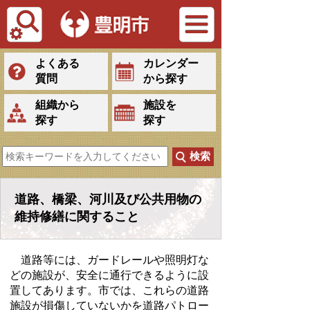
Tiếng Việt
よくある
カレンダー
質問
から探す
組織から
施設を
探す
探す
道路、橋梁、河川及び公共用物の
維持修繕に関すること
道路等には、ガードレールや照明灯な
どの施設が、安全に通行できるように設
置してあります。市では、これらの道路
施設が損傷していないかを道路パトロー