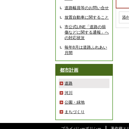
道路幅員等のお問い合せ
添
放置自動車に関すること
市公式LINE「道路の損
傷などに関する通報」へ
の対応状況
毎年8月は道路ふれあい
月間
都市計画
道路
河川
公園・緑地
まちづくり
プライバシーポリシー
著作権と