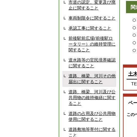
市道の認定、変更及び廃
関
止に関すること
車両制限令に関すること
承認工事に関すること
前後駅前広場(前後駅ロ
ータリー）の維持管理に
関すること
道水路等の官民境界確認
に関すること
土
道路、橋梁、河川その他
届出に関すること
TE
道路、橋梁、河川及び公
共用物の維持修繕に関す
ペ
ること
道路の占用及び公共用物
この
使用に関すること
道路敷地等寄付に関する
こと