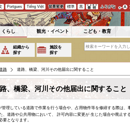
文
Portgues
Tiếng Việt
背景変更
標準
黒
ふりがな
くらし
観光・イベント
こども・教育
組織から
施設を
探す
探す
道路
道路、橋梁、河川その他届出に関すること
路、橋梁、河川その他届出に関すること
管理している道路で作業を行う場合や、占用物件等を修繕する際は、
、道路や公共用物において、 許可内容に変更が 生じた場合や廃止す
必要となります。