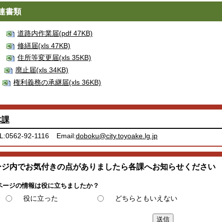
連書類
道路内作業届(pdf 47KB)
修繕届(xls 47KB)
住所等変更届(xls 35KB)
廃止届(xls 34KB)
権利義務の承継届(xls 36KB)
木課
L:0562-92-1116
Email:
doboku@city.toyoake.lg.jp
ージ内でお気付きの点がありましたら各課へお知らせください
ページの情報は役に立ちましたか？
役に立った
どちらともいえない