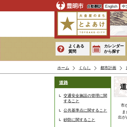
自動翻訳
English
中
よくある
カレンダー
質問
から探す
ホーム
くらし
都市計画
道路
道
交通安全施設の管理に関
すること
市が
公共基準点に関すること
また
出が
砂防に関すること