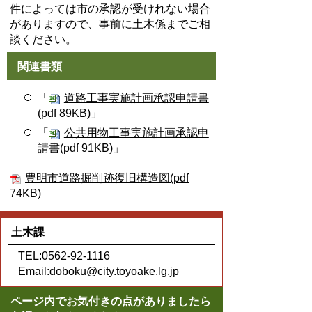
件によっては市の承認が受けれない場合
がありますので、事前に土木係までご相
談ください。
関連書類
「
道路工事実施計画承認申請書
(pdf 89KB)
」
「
公共用物工事実施計画承認申
請書(pdf 91KB)
」
豊明市道路掘削跡復旧構造図(pdf
74KB)
土木課
TEL:0562-92-1116
Email:
doboku@city.toyoake.lg.jp
ページ内でお気付きの点がありましたら