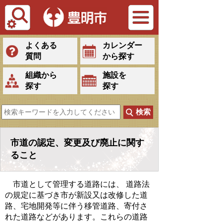
Tiếng Việt
よくある
カレンダー
質問
から探す
組織から
施設を
探す
探す
市道の認定、変更及び廃止に関す
ること
市道として管理する道路には、 道路法
の規定に基づき市が新設又は改修した道
路、宅地開発等に伴う移管道路、寄付さ
れた道路などがあります。これらの道路