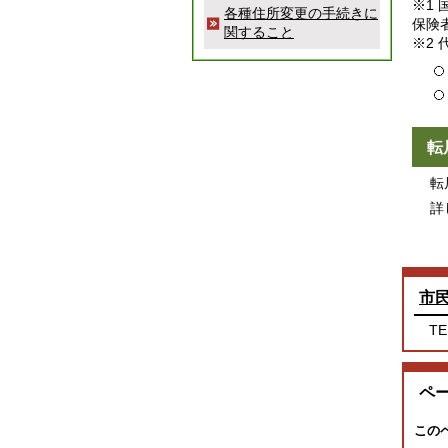
※1
各種住所変更の手続きに
保険
関すること
※2
転
転居
詳
市
TE
ペ
この