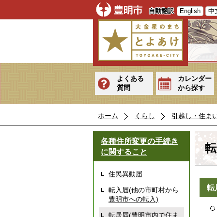
自動翻訳
English
中
よくある
カレンダー
質問
から探す
ホーム
くらし
引越し・住ま
各種住所変更の手続き
転
に関すること
住民異動届
転
転入届(他の市町村から
豊明市への転入)
転居届(豊明市内で住ま