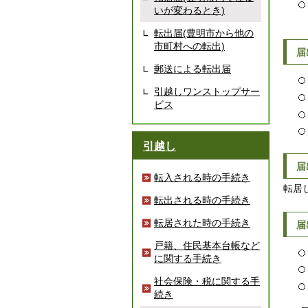
いが変わるとき)
転出届(豊明市から他の
市町村への転出)
届
郵送による転出届
引越しワンストップサー
ビス
引越し
届
転入される時の手続き
転居
転出される時の手続き
転居された時の手続き
届
戸籍、住民基本台帳など
に関する手続き
社会保険・税に関する手
続き