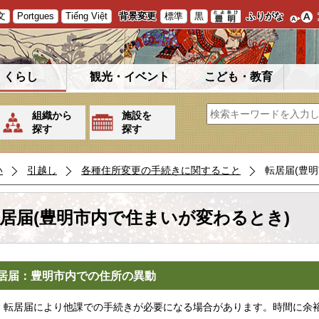
文
Portgues
Tiếng Việt
背景変更
標準
黒
ふりがな
くらし
観光・イベント
こども・教育
組織から
施設を
探す
探す
い
引越し
各種住所変更の手続きに関すること
転居届(豊
居届(豊明市内で住まいが変わるとき)
居届：豊明市内での住所の異動
転居届により他課での手続きが必要になる場合があります。時間に余