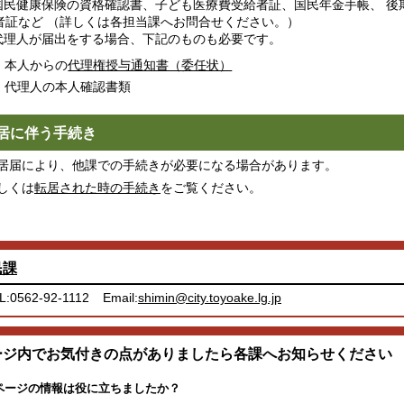
 国民健康保険の資格確認書、子ども医療費受給者証、国民年金手帳、 
者証など （詳しくは各担当課へお問合せください。）
 代理人が届出をする場合、下記のものも必要です。
本人からの
代理権授与通知書（委任状）
代理人の本人確認書類
居に伴う手続き
届により、他課での手続きが必要になる場合があります。
しくは
転居された時の手続き
をご覧ください。
民課
L:0562-92-1112
Email:
shimin@city.toyoake.lg.jp
ージ内でお気付きの点がありましたら各課へお知らせください
ページの情報は役に立ちましたか？