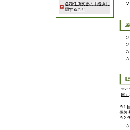
各種住所変更の手続きに
関すること
届
郵
マイ
届」
※1
保険
※2