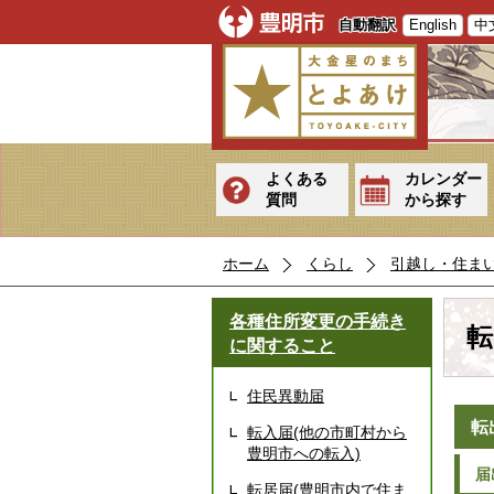
自動翻訳
English
中
よくある
カレンダー
質問
から探す
ホーム
くらし
引越し・住ま
各種住所変更の手続き
転
に関すること
住民異動届
転
転入届(他の市町村から
豊明市への転入)
届
転居届(豊明市内で住ま