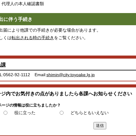
代理人の本人確認書類
出に伴う手続き
届により他課での手続きが必要な場合があります。
しくは
転出される時の手続き
をご覧ください。
民課
L:0562-92-1112
Email:
shimin@city.toyoake.lg.jp
ージ内でお気付きの点がありましたら各課へお知らせください
ページの情報は役に立ちましたか？
役に立った
どちらともいえない