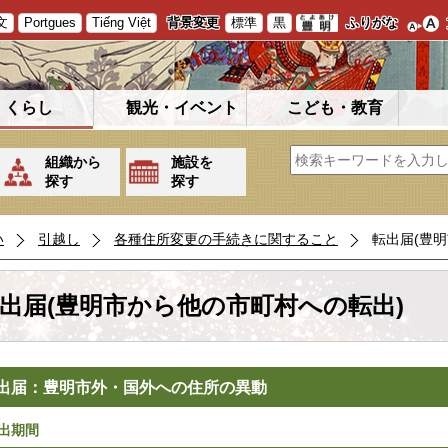
文
Portgues
Tiếng Việt
背景変更
標準
黒
ふりがな
くらし
観光・イベント
こども・教育
組織から
施設を
探す
探す
い
引越し
各種住所変更の手続きに関すること
転出届(豊
出届(豊明市から他の市町村への転出)
出届：豊明市外・国外への住所の異動
出期間