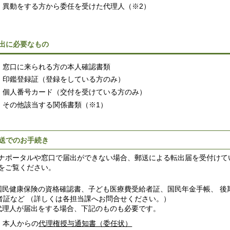
異動をする方から委任を受けた代理人（※2）
出に必要なもの
窓口に来られる方の本人確認書類
印鑑登録証（登録をしている方のみ）
個人番号カード（交付を受けている方のみ）
その他該当する関係書類（※1）
送でのお手続き
ナポータルや窓口で届出ができない場合、郵送による転出届を受付けて
をご覧ください。
 国民健康保険の資格確認書、子ども医療費受給者証、国民年金手帳、 
者証など （詳しくは各担当課へお問合せください。）
 代理人が届出をする場合、下記のものも必要です。
本人からの
代理権授与通知書（委任状）