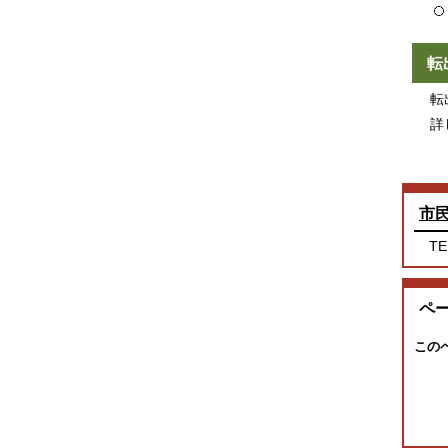
転
転出
詳
市
TE
ペ
この