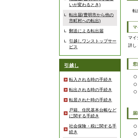
いが変わるとき)
転出
転出届(豊明市から他の
市町村への転出)
マ
郵送による転出届
マイ
引越しワンストップサー
詳し
ビス
窓
引越し
転入される時の手続き
転出される時の手続き
転居された時の手続き
戸籍、住民基本台帳など
届
に関する手続き
社会保険・税に関する手
続き