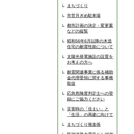
まちづくり
市営月ぎめ駐車場
都市計画の決定・変更案
などの縦覧
昭和56年6月以降の木造
住宅の耐震性能について
太陽光発電施設の設置を
お考えの方へ
耐震関連事業に係る補助
金代理受領に関する事務
取扱
応急危険度判定士への登
録にご協力ください
災害時の「住まい」と
「生活」の再建に向けて
まちづくり推進係