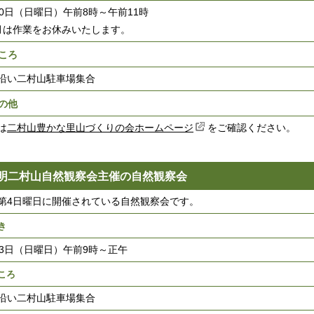
20日（日曜日）午前8時～午前11時
月は作業をお休みいたします。
ころ
沿い二村山駐車場集合
の他
は
二村山豊かな里山づくりの会ホームページ
をご確認ください。
明二村山自然観察会主催の自然観察会
第4日曜日に開催されている自然観察会です。
き
23日（日曜日）午前9時～正午
ころ
沿い二村山駐車場集合