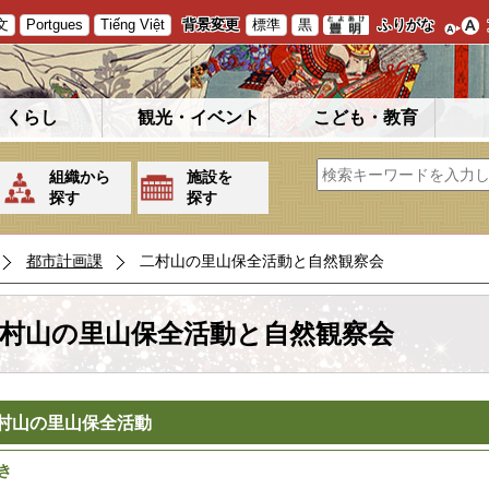
文
Portgues
Tiếng Việt
背景変更
標準
黒
ふりがな
くらし
観光・イベント
こども・教育
組織から
施設を
探す
探す
都市計画課
二村山の里山保全活動と自然観察会
村山の里山保全活動と自然観察会
村山の里山保全活動
き