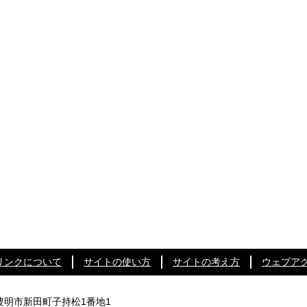
リンクについて
サイトの使い方
サイトの考え方
ウェブア
知県豊明市新田町子持松1番地1