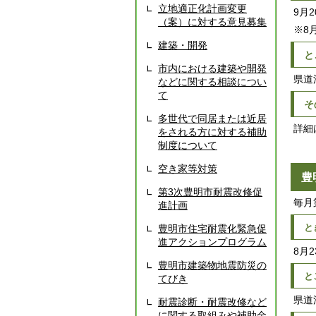
立地適正化計画変更
9月
（案）に対する意見募集
※8
建築・開発
と
市内における建築や開発
県道
などに関する相談につい
て
そ
多世代で同居または近居
詳細
をされる方に対する補助
制度について
空き家等対策
豊
第3次豊明市耐震改修促
毎月
進計画
と
豊明市住宅耐震化緊急促
進アクションプログラム
8月
豊明市建築物地震防災の
と
てびき
県道
耐震診断・耐震改修など
に関する取組みや補助金