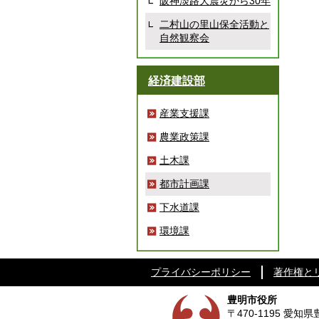
阪神淡路大震災から30年
二村山の里山保全活動と
自然観察会
経済建設部
産業支援課
農業政策課
土木課
都市計画課
下水道課
環境課
プライバシーポリシー
著作権と
豊明市役所
〒470-1195 愛