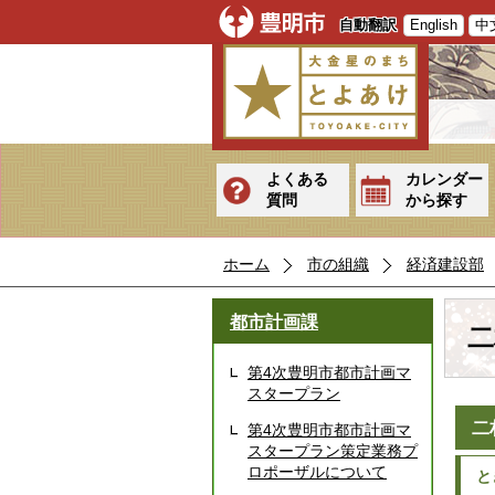
自動翻訳
English
中
よくある
カレンダー
質問
から探す
ホーム
市の組織
経済建設部
都市計画課
二
第4次豊明市都市計画マ
スタープラン
二
第4次豊明市都市計画マ
スタープラン策定業務プ
ロポーザルについて
と