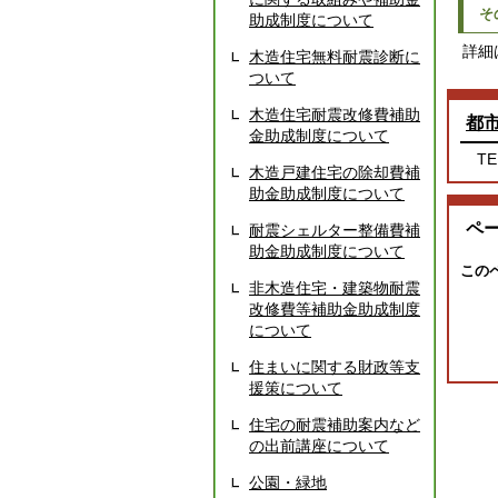
そ
助成制度について
詳細
木造住宅無料耐震診断に
ついて
木造住宅耐震改修費補助
都
金助成制度について
TE
木造戸建住宅の除却費補
助金助成制度について
ペ
耐震シェルター整備費補
助金助成制度について
この
非木造住宅・建築物耐震
改修費等補助金助成制度
について
住まいに関する財政等支
援策について
住宅の耐震補助案内など
の出前講座について
公園・緑地