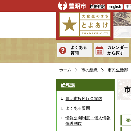
自動翻訳
English
中
よくある
カレンダー
質問
から探す
ホーム
市の組織
市民生活部
総務課
市
豊明市役所庁舎案内
よくある質問
情報公開制度・個人情報
売
保護制度