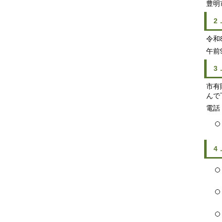
豊明
2
令和
午前
3
市有
んで
電話
4