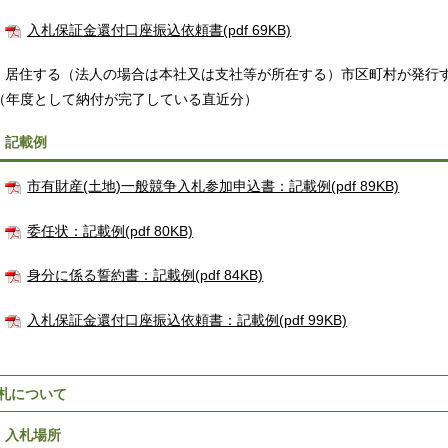
入札保証金還付口座振込依頼書(pdf 69KB)
居住する（法人の場合は本社又は支社等が所在する）市区町村が発行
（年度として納付が完了している直近分）
．記載例
市有財産(土地)一般競争入札参加申込書：記載例(pdf 89KB)
委任状：記載例(pdf 80KB)
身分に係る誓約書：記載例(pdf 84KB)
入札保証金還付口座振込依頼書：記載例(pdf 99KB)
札について
．入札場所