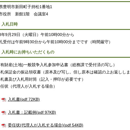
県豊明市新田町子持松1番地1
市役所 新館1階 会議室4
．入札日時
8年9月29日（火曜日）午前10時00分から
札受付は午前9時30分から午前10時00分までです（時間厳守）
．入札時にお持ちいただくもの
市有財産(土地)一般競争入札参加申込書（総務課で受付済の写し）
入札保証金の振込領収書（原本及び写し。但し原本は確認の上お返しし
入札書及び入札用封筒（記入・押印が必要です）
委任状（代理人が入札する場合）
入札書(pdf 72KB)
入札書：記載例(pdf 97KB)
委任状(代理人が入札する場合)(pdf 54KB)