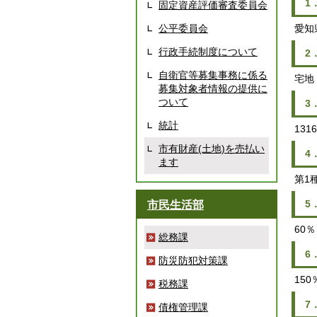
1
固定資産評価審査委員会
公平委員会
愛知
行政手続制度について
2
自衛官等募集事務に係る
宅地
募集対象者情報の提供に
ついて
3
統計
13
市有財産(土地)を売払い
4
ます
第1
5
市民生活部
60％
総務課
6
防災防犯対策課
150
税務課
7
債権管理課