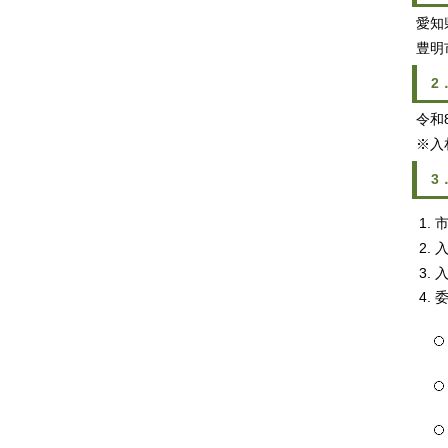
愛知
豊明
2
令和
※入
3