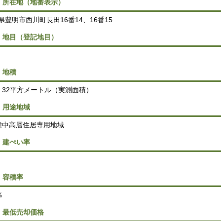
．所在地（地番表示）
県豊明市西川町長田16番14、16番15
．地目（登記地目）
．地積
16.32平方メートル（実測面積）
．用途地域
種中高層住居専用地域
．建ぺい率
．容積率
％
．最低売却価格