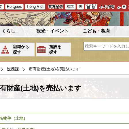
文
Portgues
Tiếng Việt
背景変更
標準
黒
ふりがな
くらし
観光・イベント
こども・教育
組織から
施設を
探す
探す
総務課
市有財産(土地)を売払います
有財産(土地)を売払います
払物件（土地）