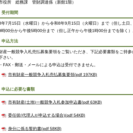
市役所 総務課 管財調達係（新館1階）
．受付期間
8年7月15日（水曜日）から令和8年9月15日（火曜日）まで（但し土日
9時00分から午後5時00分まで（但し正午から午後1時00分までを除く）
．申込方法
財産一般競争入札売払募集要領をご覧いただき、下記必要書類をご持参
下さい。
・FAX・郵送・メールによる申込は受付できません。
市有財産一般競争入札売払募集要領(pdf 197KB)
．申込に必要な書類
市有財産(土地)一般競争入札参加申込書(pdf 63KB)
委任状(代理人が申込する場合)(pdf 54KB)
身分に係る誓約書(pdf 58KB)