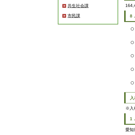
164,
共生社会課
市民課
8
入
※入
1
愛知