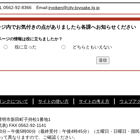
L:0562-92-8366
Email:
iryoken@city.toyoake.lg.jp
ージ内でお気付きの点がありましたら各課へお知らせください
ページの情報は役に立ちましたか？
役に立った
どちらともいえない
リンクについて
サイトの使い方
サイトの考え方
ウェブア
知県豊明市新田町子持松1番地1
代表) FAX 0562-92-1141
0分～午後5時00分
（最終受付：午後4時45分）
（土曜日・日曜日・国民
なりますので、ご確認ください。