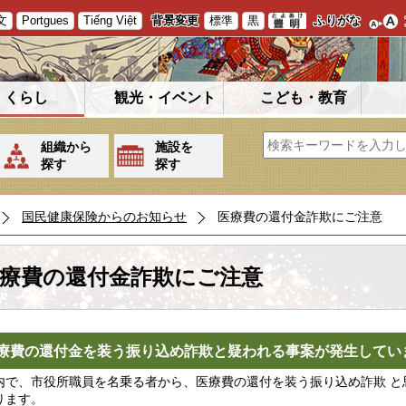
文
Portgues
Tiếng Việt
背景変更
標準
黒
ふりがな
くらし
観光・イベント
こども・教育
組織から
施設を
探す
探す
国民健康保険からのお知らせ
医療費の還付金詐欺にご注意
療費の還付金詐欺にご注意
療費の還付金を装う振り込め詐欺と疑われる事案が発生してい
で、市役所職員を名乗る者から、医療費の還付を装う振り込め詐欺 と
ります。