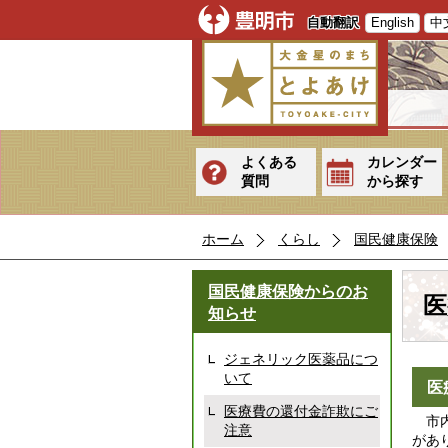
自動翻訳
English
中
よくある
カレンダー
質問
から探す
ホーム
くらし
国民健康保険
国民健康保険からのお
医
知らせ
ジェネリック医薬品につ
いて
医
医療費の還付金詐欺にご
市内
注意
があ