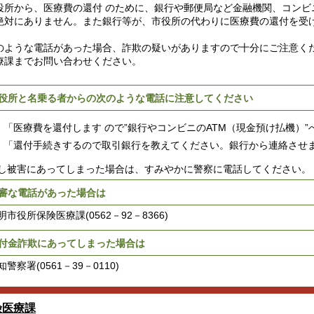
所から、医療費の還付 のために、銀行や郵便局など金融機関、コンビニ
絶対にありません。また銀行等が、市役所の代わりに医療費の還付を受
ような電話があった場合、詐欺の疑いがありますので十分にご注意く
療課までお問い合わせください。
役所と名乗る者からの次のような電話に注意してください
「医療費を還付します ので”銀行やコンビニのATM（現金預け払機）
「還付手続きするので取引銀行を教えてください。銀行から連絡させ
被害にあってしまった場合は、すみやかに警察に電話してください。
審な電話があった場合は
役所保険医療課(0562－92－8366)
付金詐欺にあってしまった場合は
察署(0561－39－0110)
険医療課