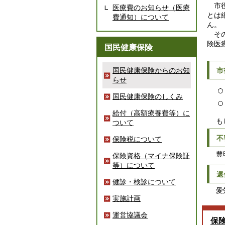
市役
医療費のお知らせ（医療
とは
費通知）について
ん。
その
険医
国民健康保険
国民健康保険からのお知
市
らせ
国民健康保険のしくみ
給付（高額療養費等）に
もし
ついて
不
保険税について
豊明市
保険資格（マイナ保険証
等）について
還
健診・検診について
愛知警
実施計画
運営協議会
保