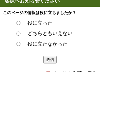
各課へお知らせください
このページの情報は役に立ちましたか？
役に立った
どちらともいえない
役に立たなかった
ページの先頭へ戻る
プライバシーポリシー
著作権とリンクについて
サイトの使い方
サイトの考え方
ウェブアクセシビリティ方針
各課連絡先
豊明市役所
〒470-1195 愛知県豊明市新田町子持松1番地1