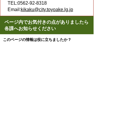
TEL:0562-92-8318
Email:
kikaku@city.toyoake.lg.jp
ページ内でお気付きの点がありましたら
各課へお知らせください
このページの情報は役に立ちましたか？
役に立った
どちらともいえない
役に立たなかった
スマートフォンでご利用されている場合、
Microsoft Office用ファイルを閲覧できるアプ
リケーションが端末にインストールされてい
ないことがございます。その場合、Microsoft
Officeまたは無償のMicrosoft社製ビューアー
アプリケーションの入っているPC端末など