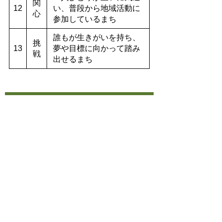
関
12
い、普段から地域活動に
心
参加しているまち
誰もが生きがいを持ち、
挑
13
夢や目標に向かって踏み
戦
出せるまち
3 市民アンケート調査(市民意識調査)
グループインタビューと理念出しWS
を経て、
市民の生の声
から作成された81
個の「めざすまちの姿」と13個の「理
念」を基に市民アンケートの設問(選択
肢)を作成し、無作為抽出の18歳以上の
市民3,000人を対象にアンケート調査を
平成26年3月に実施しました。
この調査から、市民が
実際の生活の中
で重要と感じている
「めざすまちの姿」
と「理念」を把握しました。