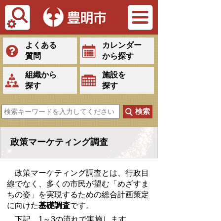
Tiếng Việt
よくある
カレンダー
質問
から探す
組織から
施設を
探す
探す
政策マーケティング調査
政策マーケティング調査とは、行政目
線でなく、多くの市民が望む「めざすま
ちの姿」を実現するための総合計画策定
に向けた
基礎調査
です。
下記、1～3の流れで実施します。