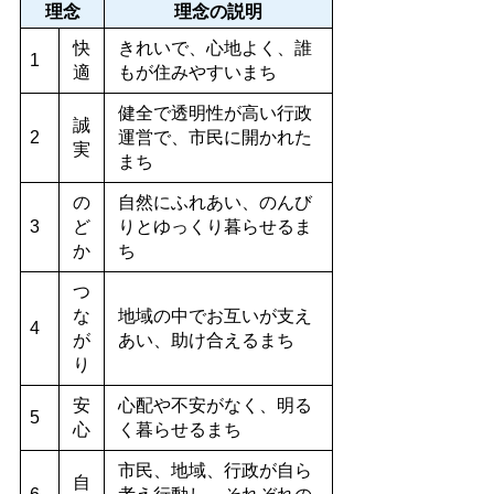
理念
理念の説明
快
きれいで、心地よく、誰
1
適
もが住みやすいまち
健全で透明性が高い行政
誠
2
運営で、市民に開かれた
実
まち
の
自然にふれあい、のんび
3
ど
りとゆっくり暮らせるま
か
ち
つ
な
地域の中でお互いが支え
4
が
あい、助け合えるまち
り
安
心配や不安がなく、明る
5
心
く暮らせるまち
市民、地域、行政が自ら
自