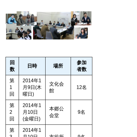
回
参加
日時
場所
数
者数
第
2014年1
文化会
1
月9日(木
12名
館
回
曜日)
第
2014年1
本郷公
2
月10日
9名
会堂
回
(金曜日)
第
2014年1
3
月10日
市役所
9名