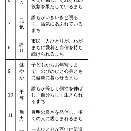
6
考え行動し、それぞれの
立
役割を果たしているまち
誰もがいきいきと明る
元
7
く、活気にあふれている
気
まち
市民一人ひとりが、わが
誇
8
まちに愛着と自信を持ち
り
続けられるまち
健
子どもからお年寄りま
9
や
で、のびのびと心身とも
か
に健康に暮らせるまち
誰もが等しく個性を伸ば
平
10
し、自分らしく生きられ
等
るまち
魅
豊明の良さを発信し、多
11
力
くの人に親しまれるまち
一人ひとりが互いに気遣