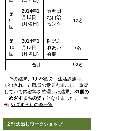
回
(日曜日)
2014年1
豊明団
第
月13日
地自治
9
12名
(月曜日)
センタ
回
ー
第
2014年1
阿野ふ
10
月13日
れあい
7名
回
(月曜日)
会館
合計
92名
その結果、1,023個の「生活課題等」
が出され、市職員の意見も追加し、重複
している内容等を整理した結果、
81個の
「めざすまちの姿」
となりました。 ⇒
めざすまちの姿一覧
2 理念出しワークショップ