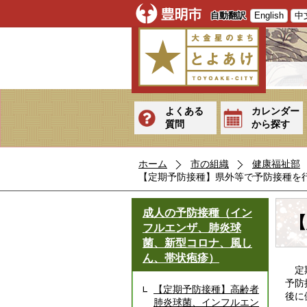
自動翻訳
English
中
よくある
カレンダー
質問
から探す
ホーム
市の組織
健康福祉部
【定期予防接種】県外等で予防接種を
成人の予防接種（イン
【
フルエンザ、肺炎球
菌、新型コロナ、風し
ん、帯状疱疹）
定期
予防
【定期予防接種】高齢者
後に
肺炎球菌、インフルエン