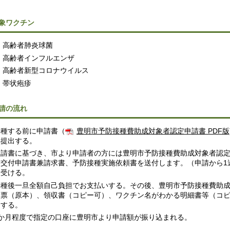
象ワクチン
高齢者肺炎球菌
高齢者インフルエンザ
高齢者新型コロナウイルス
帯状疱疹
請の流れ
接種する前に申請書（
豊明市予防接種費助成対象者認定申請書 PDF版
へ提出する。
申請書に基づき、市より申請者の方には豊明市予防接種費助成対象者認
金交付申請書兼請求書、予防接種実施依頼書を送付します。（申請から1
を受ける。
接種後一旦全額自己負担でお支払いする。その後、豊明市予防接種費助
診票（原本）、領収書（コピー可）、ワクチン名がわかる明細書等（コ
出する。
1か月程度で指定の口座に豊明市より申請額が振り込まれる。