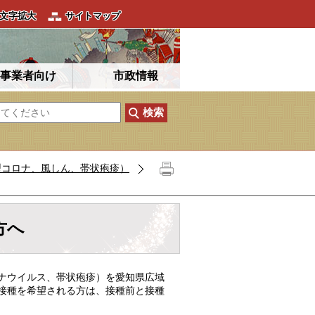
文字拡大
サイトマップ
事業者向け
市政情報
型コロナ、風しん、帯状疱疹）
方へ
ナウイルス、帯状疱疹）を愛知県広域
接種を希望される方は、接種前と接種