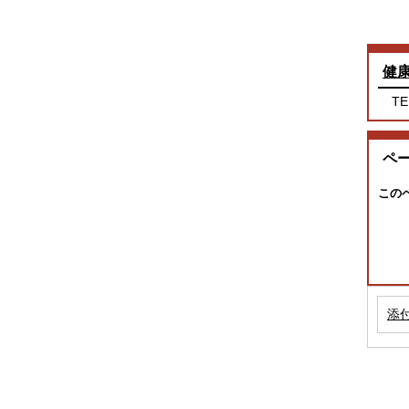
健
TE
ペ
この
添