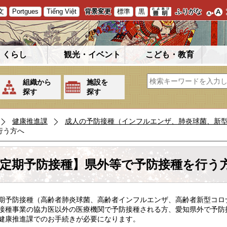
文
Portgues
Tiếng Việt
背景変更
標準
黒
ふりがな
くらし
観光・イベント
こども・教育
組織から
施設を
探す
探す
健康推進課
成人の予防接種（インフルエンザ、肺炎球菌、新
行う方へ
定期予防接種】県外等で予防接種を行う
予防接種（高齢者肺炎球菌、高齢者インフルエンザ、高齢者新型コロ
接種事業の協力医以外の医療機関で予防接種される方、愛知県外で予防
健康推進課でのお手続きが必要になります。