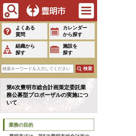
Tiếng Việt
よくある
カレンダー
質問
から探す
組織から
施設を
探す
探す
第6次豊明市総合計画策定委託業
務公募型プロポーザルの実施につ
いて
業務の目的