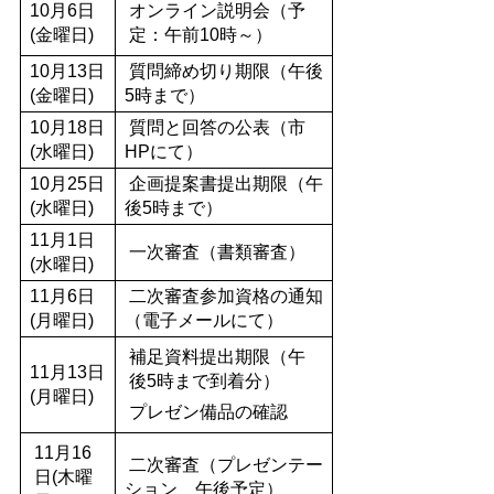
10月6日
オンライン説明会（予
(金曜日)
定：午前10時～）
10月13日
質問締め切り期限（午後
(金曜日)
5時まで）
10月18日
質問と回答の公表（市
(水曜日)
HPにて）
10月25日
企画提案書提出期限（午
(水曜日)
後5時まで）
11月1日
一次審査（書類審査）
(水曜日)
11月6日
二次審査参加資格の通知
(月曜日)
（電子メールにて）
補足資料提出期限（午
11月13日
後5時まで到着分）
(月曜日)
プレゼン備品の確認
11月16
二次審査（プレゼンテー
日(木曜
ション 午後予定）