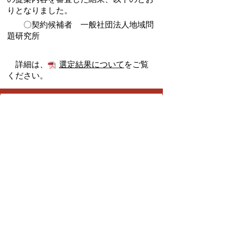
りとなりました。
〇契約候補者 一般社団法人地域問
題研究所
詳細は、
選定結果について
をご覧
ください。
企画政策課
TEL:0562-92-8318
Email:
kikaku@city.toyoake.lg.jp
ページ内でお気付きの点がありましたら
各課へお知らせください
このページの情報は役に立ちましたか？
役に立った
どちらともいえない