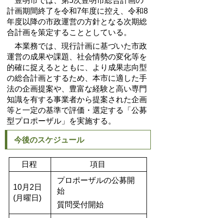
豊明市では、第5次豊明市総合計画の
計画期間終了を令和7年度に控え、令和8
年度以降の市政運営の方針となる次期総
合計画を策定することとしている。
本業務では、現行計画に基づいた市政
運営の成果や課題、社会情勢の変化等を
的確に捉えるとともに、より成果志向型
の総合計画とするため、本市に適した手
法の企画提案や、豊富な経験と高い専門
知識を有する事業者から提案された企画
等と一定の基準で評価・選定する「公募
型プロポーザル」を実施する。
今後のスケジュール
日程
項目
プロポーザルの公募開
10月2日
始
(月曜日)
質問受付開始