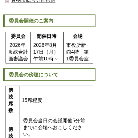
豊明市総合計画条例
委員会開催のご案内
委員会
開催日時
会場
2026年
2026年8月
市役所新
度総合計
17日（月）
館4階 第
画審議会
午前10時～
1委員会室
委員会の傍聴について
傍
聴
15席程度
席
数
委員会当日の会議開催5分前
までに会場へおこしくださ
傍
い。
聴