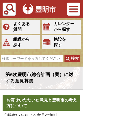
Tiếng Việt
よくある
カレンダー
質問
から探す
組織から
施設を
探す
探す
第6次豊明市総合計画（案）に対
する意見募集
お寄せいただいた意見と豊明市の考え
方について
〇提案いただいた意見の集計