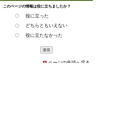
このページの情報は役に立ちましたか？
役に立った
どちらともいえない
役に立たなかった
ページの先頭へ戻る
プライバシーポリシー
著作権とリンクについて
サイトの使い方
サイトの考え方
ウェブアクセシビリティ方針
各課連絡先
豊明市役所
〒470-1195 愛知県豊明市新田町子持松1番地1
TEL
0562-92-1111
(代表) FAX 0562-92-1141